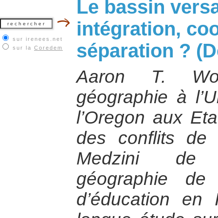
Le bassin versa
intégration, co
sur irenees.net
séparation ? (D
sur la
Coredem
Aaron T. Wol
géographie à l’Un
l’Oregon aux Etat
des conflits de 
Medzini de 
géographie de
d’éducation en 