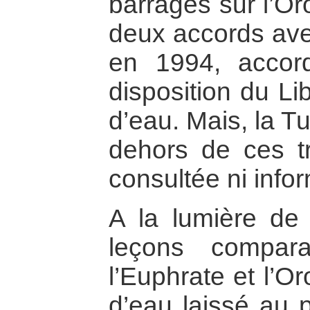
barrages sur l’Or
deux accords ave
en 1994, accord
disposition du Li
d’eau. Mais, la T
dehors de ces tra
consultée ni info
A la lumière de 
leçons compara
l’Euphrate et l’O
d’eau laissé au 