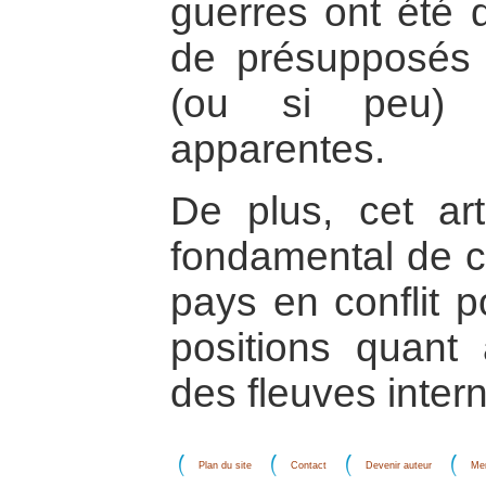
guerres ont été 
de présupposés q
(ou si peu) 
apparentes.
De plus, cet art
fondamental de co
pays en conflit 
positions quant
des fleuves inter
Plan du site
Contact
Devenir auteur
Men