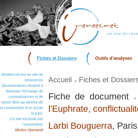
un site de res
Fiches et Dossiers
Outils d’analyses
Irénées.net est un site de
Accueil
Fiches et Dossier
ressources
documentaires destiné à
favoriser l’échange de
Fiche de document
connaissances et de
savoir faire au service de
l’Euphrate, conflictualit
la construction d’un art de
la paix.
Ce site est porté par
Larbi Bouguerra
, Pari
l’association
Modus Operandi