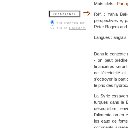
Mots clefs :
Partag
Réf. : Yahia Bak
perspectives », p
sur irenees.net
Peter Rogers and 
sur la
Coredem
Langues : anglais
Dans le contexte 
- on peut prédir
financières seront
de l’électricité 
s’octroyer la part
le prix des hydroc
La Syrie essayera
turques dans le 
déséquilibre en
l’alimentation en 
les eaux de font
occupants israélien