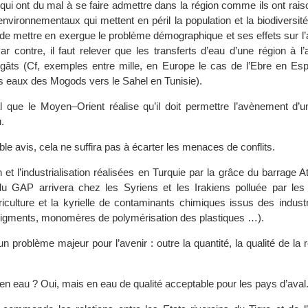
 qui ont du mal à se faire admettre dans la région comme ils ont rais
environnementaux qui mettent en péril la population et la biodiversi
de mettre en exergue le problème démographique et ses effets sur l’a
 Par contre, il faut relever que les transferts d’eau d’une région à l’
gâts (Cf, exemples entre mille, en Europe le cas de l’Ebre en Es
s eaux des Mogods vers le Sahel en Tunisie).
al que le Moyen–Orient réalise qu’il doit permettre l’avènement d’u
.
le avis, cela ne suffira pas à écarter les menaces de conflits.
ion et l’industrialisation réalisées en Turquie par la grâce du barrage 
u GAP arrivera chez les Syriens et les Irakiens polluée par les 
griculture et la kyrielle de contaminants chimiques issus des indus
 pigments, monomères de polymérisation des plastiques …).
n problème majeur pour l’avenir : outre la quantité, la qualité de la
n eau ? Oui, mais en eau de qualité acceptable pour les pays d’aval