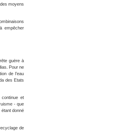
er des moyens
combinaisons
e à empêcher
prête guère à
dias. Pour ne
tion de l’eau
ada des Etats
 continue et
truisme - que
s étant donné
 recyclage de