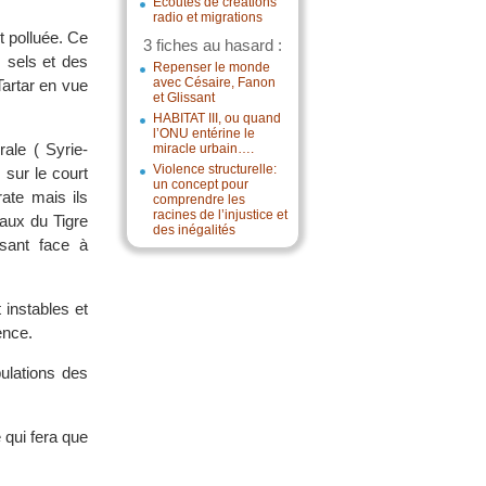
Écoutes de créations
radio et migrations
t polluée. Ce
3 fiches au hasard :
 sels et des
Repenser le monde
avec Césaire, Fanon
Tartar en vue
et Glissant
HABITAT III, ou quand
l’ONU entérine le
ale ( Syrie-
miracle urbain….
Violence structurelle:
 sur le court
un concept pour
ate mais ils
comprendre les
racines de l’injustice et
aux du Tigre
des inégalités
isant face à
instables et
ence.
ulations des
 qui fera que