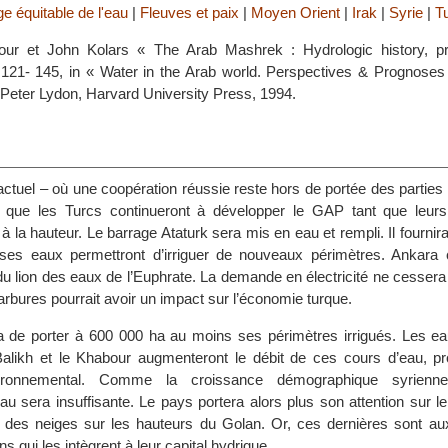
e équitable de l'eau
|
Fleuves et paix
|
Moyen Orient
|
Irak
|
Syrie
|
T
our et John Kolars « The Arab Mashrek : Hydrologic history, p
.121- 145, in « Water in the Arab world. Perspectives & Prognoses 
Peter Lydon, Harvard University Press, 1994.
actuel – où une coopération réussie reste hors de portée des partie
e que les Turcs continueront à développer le GAP tant que leur
 à la hauteur. Le barrage Ataturk sera mis en eau et rempli. Il fournira
et ses eaux permettront d’irriguer de nouveaux périmètres. Ankara 
 du lion des eaux de l’Euphrate. La demande en électricité ne cessera 
arbures pourrait avoir un impact sur l’économie turque.
 de porter à 600 000 ha au moins ses périmètres irrigués. Les ea
Balikh et le Khabour augmenteront le débit de ces cours d’eau, p
vironnemental. Comme la croissance démographique syrienne
eau sera insuffisante. Le pays portera alors plus son attention sur 
e des neiges sur les hauteurs du Golan. Or, ces dernières sont a
s qui les intègrent à leur capital hydrique.