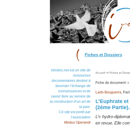
Fiches et Dossiers
Irénées.net est un site de
Accueil
Fiches et Dossi
ressources
documentaires destiné à
Fiche de document
favoriser l’échange de
connaissances et de
Larbi Bouguerra
, Par
savoir faire au service de
L’Euphrate et
la construction d’un art de
(2ème Partie).
la paix.
Ce site est porté par
L’« hydro-diplomat
l’association
Modus Operandi
en revue. Elle co