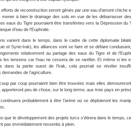
s efforts de reconstruction seront gênés par une eau d’amont chiche e
 mener à bien le drainage des sols en vue de les débarrasser des
Les eaux du Tigre pourraient être transférées vers la Dépression du 
anque d’eau de l’Euphrate.
 varient dans le temps, dans le cadre de cette diplomatie bilatér
ie et Syrie-Irak), les alliances vont se faire et se défaire conduisant,
ngements relativement au partage des eaux du Tigre et de l’Euphr
 les tensions car l’eau ne cessera de se raréfier. Et même si les e
es dans la partie ouest de l’Irak, cela pourrait se révéler insuff
 demandes de l’agriculture.
coup par coup pourraient bien être trouvées mais elles demeureront 
nal, apporteront peu de chose, sur le long terme, aux trois pays en prés
ontinuera probablement à être l’arène où se déploieront les manip
es.
ssi que le développement des projets turcs s’étirera dans le temps, ce
nt pas immédiatement ressentis à plein.