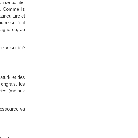
on de pointer
té. Comme ils
griculture et
autre se font
pagne ou, au
ne « société
Ataturk et des
engrais, les
tries (métaux
 ressource va
.