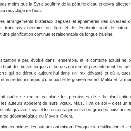
pas moins que la Syrie souffrira de la pénurie d’eau et devra affect
et au recyclage de l’eau.
 les arrangements bilatéraux séparés et éphémères des diverses 
les trois pays riverains du Tigre et de l’Euphrate sont de natur
une planification continue et raisonnable de longue haleine.
la situation a peu évolué dans l’ensemble, et le contexte actuel ne 
e bruit des bottes turques et kurdes qui remplit présentement les mé
uerre qui se déroule aujourd’hui dans un Irak dévasté et où la ques
ort entre les insurgés d’une part et le gouvernement Maliki et l’arm
oit guère se mettre en place les prémisses de « la planification
 les auteurs appellent de leurs vœux. Mais, il va de soi – c’est un 
possible qu’avec l’aval et les encouragements des grandes puissance
charge géostratégique du Moyen–Orient.
plan technique, les auteurs ont raison d’évoquer la réutilisation et le