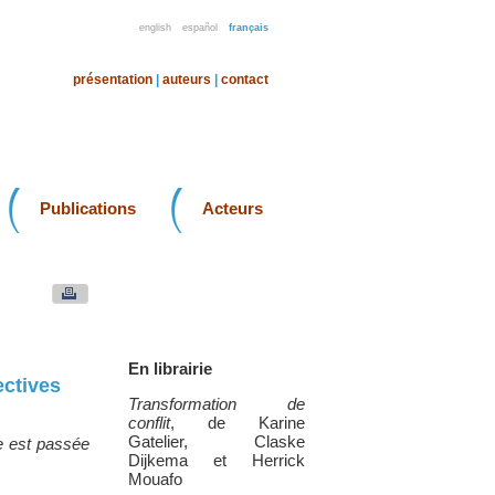
english
español
français
présentation
|
auteurs
|
contact
Publications
Acteurs
En librairie
ectives
Transformation de
conflit
, de Karine
Gatelier, Claske
te est passée
Dijkema et Herrick
Mouafo