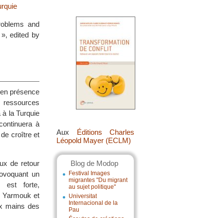
urquie
roblems and
», edited by
s en présence
s ressources
 à la Turquie
continuera à
Aux
Éditions Charles
de croître et
Léopold Mayer (ECLM)
ux de retour
Blog de Modop
rovoquant un
Festival Images
migrantes "Du migrant
 est forte,
au sujet politique"
le Yarmouk et
Universitat
Internacional de la
ux mains des
Pau