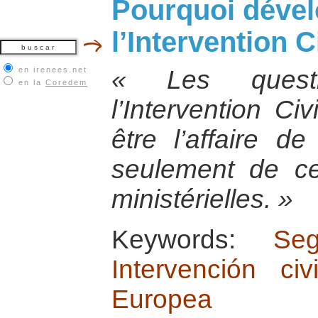
Pourquoi déve
l’Intervention C
en irenees.net
« Les quest
en la
Coredem
l’Intervention Ci
être l’affaire d
seulement de ce
ministérielles. »
Keywords:
Se
Intervención ci
Europea