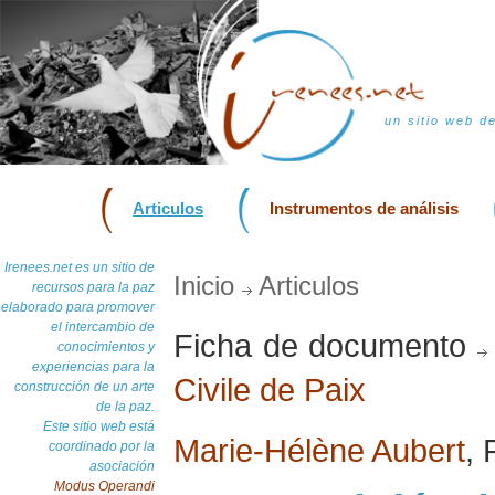
un sitio web d
Articulos
Instrumentos de análisis
Irenees.net es un sitio de
Inicio
Articulos
recursos para la paz
elaborado para promover
el intercambio de
Ficha de documento
conocimientos y
experiencias para la
Civile de Paix
construcción de un arte
de la paz.
Este sitio web está
Marie-Hélène Aubert
, 
coordinado por la
asociación
Modus Operandi