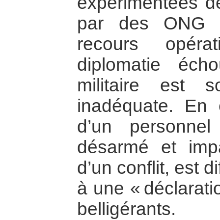
expérimentées d
par des ONG e
recours opéra
diplomatie éch
militaire est s
inadéquate. En e
d’un personnel 
désarmé et impar
d’un conflit, est d
à une « déclarati
belligérant