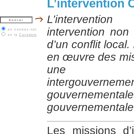
L’intervention C
L’interventio
intervention non 
en irenees.net
en la
Coredem
d’un conflit local
en œuvre des mi
une org
intergouvernem
gouverneme
gouvernementale
Les missions d’i