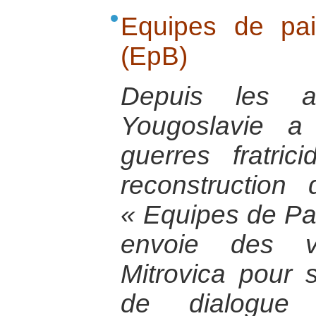
Equipes de pa
(EpB)
Depuis les a
Yougoslavie a
guerres fratri
reconstruction di
« Equipes de Pa
envoie des vo
Mitrovica pour so
de dialogue i