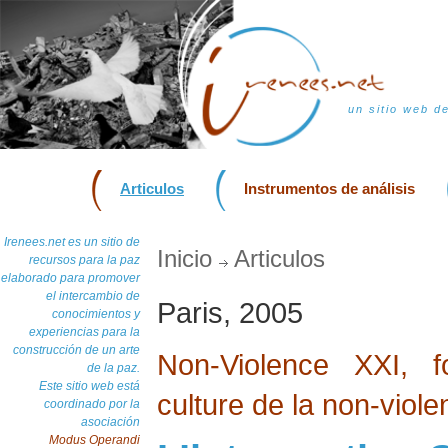
un sitio web d
Articulos
Instrumentos de análisis
Irenees.net es un sitio de
Inicio
Articulos
recursos para la paz
elaborado para promover
el intercambio de
Paris, 2005
conocimientos y
experiencias para la
construcción de un arte
Non-Violence XXI, f
de la paz.
Este sitio web está
culture de la non-viol
coordinado por la
asociación
Modus Operandi