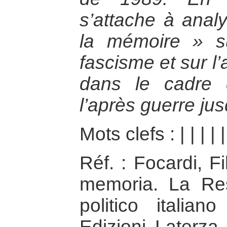
s’attache à analy
la mémoire » su
fascisme et sur l’
dans le cadre 
l’après guerre ju
Mots clefs :
|
|
|
|
Réf. : Focardi, F
memoria. La Resi
politico italia
Edizioni Laterza