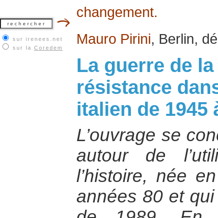
changement.
Mauro Pirini
, Berlin, 
sur irenees.net
sur la
Coredem
La guerre de l
résistance dans
italien de 1945
L’ouvrage se conc
autour de l’uti
l’histoire, née 
années 80 et qui 
de 1989. En pa