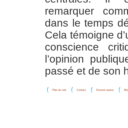
remarquer com
dans le temps déf
Cela témoigne d’
conscience cri
l’opinion publiq
passé et de son h
Plan du site
Contact
Devenir auteur
Men