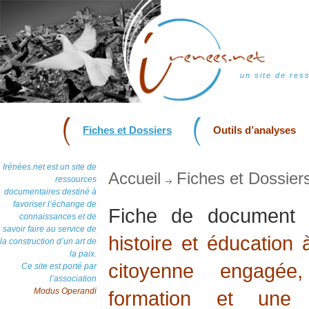
un site de res
Fiches et Dossiers
Outils d’analyses
Irénées.net est un site de
Accueil
Fiches et Dossier
ressources
documentaires destiné à
favoriser l’échange de
Fiche de document
connaissances et de
savoir faire au service de
histoire et éducation 
la construction d’un art de
la paix.
citoyenne engagée
Ce site est porté par
l’association
Modus Operandi
formation et une 