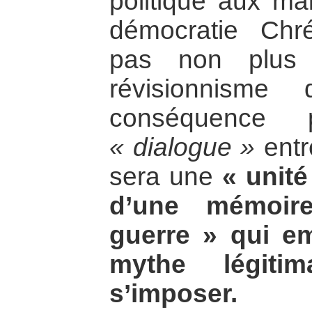
politique aux ma
démocratie Chr
pas non plus
révisionnisme
conséquence 
« dialogue »
entr
sera une
« unit
d’une mémoire
guerre » qui e
mythe légitim
s’imposer.