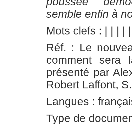
poussée démo
semble enfin à no
Mots clefs :
|
|
|
|
Réf. : Le nouvea
comment sera 
présenté par Alex
Robert Laffont, S
Langues : françai
Type de documen