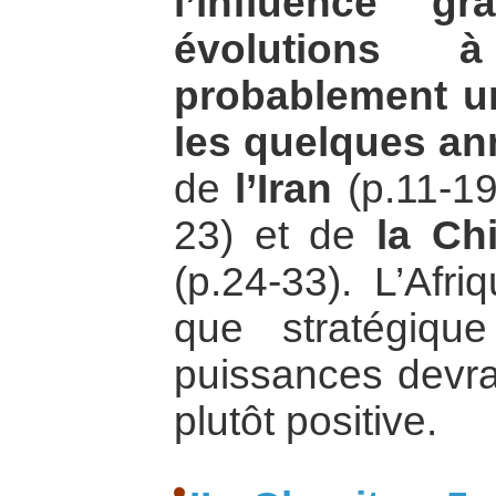
l’influence g
évolutions 
probablement u
les quelques an
de
l’Iran
(p.11-1
23) et de
la Chi
(p.24-33). L’Afri
que stratégiqu
puissances devrai
plutôt positive.