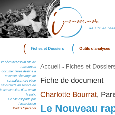
un site de res
Fiches et Dossiers
Outils d’analyses
Irénées.net est un site de
Accueil
Fiches et Dossier
ressources
documentaires destiné à
favoriser l’échange de
Fiche de document
connaissances et de
savoir faire au service de
la construction d’un art de
Charlotte Bourrat
, Par
la paix.
Ce site est porté par
l’association
Le Nouveau rap
Modus Operandi