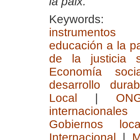
la paix.
Keywords
instrumentos
educación a la p
de la justicia
Economía socia
desarrollo durab
Local
|
ONG
internacionales
Gobiernos loca
Internacional
|
M