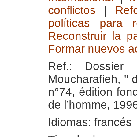
conflictos
|
Ref
políticas para 
Reconstruir la p
Formar nuevos ac
Ref.: Dossier 
Moucharafieh, " d
n°74, édition fon
de l’homme, 199
Idiomas: francés