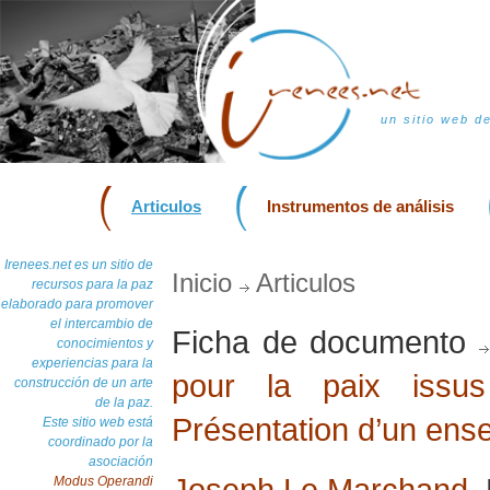
un sitio web d
Articulos
Instrumentos de análisis
Irenees.net es un sitio de
Inicio
Articulos
recursos para la paz
elaborado para promover
el intercambio de
Ficha de documento
conocimientos y
experiencias para la
pour la paix issu
construcción de un arte
de la paz.
Présentation d’un ense
Este sitio web está
coordinado por la
asociación
Joseph Le Marchand
,
Modus Operandi