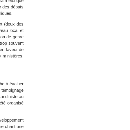
la rhétorique
er des débats
bliques.
nt (deux des
eau local et
tion de genre
 trop souvent
 en faveur de
 ministères.
he à évaluer
e témoignage
andiniste au
été organisé
veloppement
herchant une