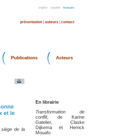
english
español
français
présentation
|
auteurs
|
contact
Publications
Acteurs
En librairie
 Bonne
Transformation de
 et le
conflit
, de Karine
Gatelier, Claske
Dijkema et Herrick
 siège de la
Mouafo