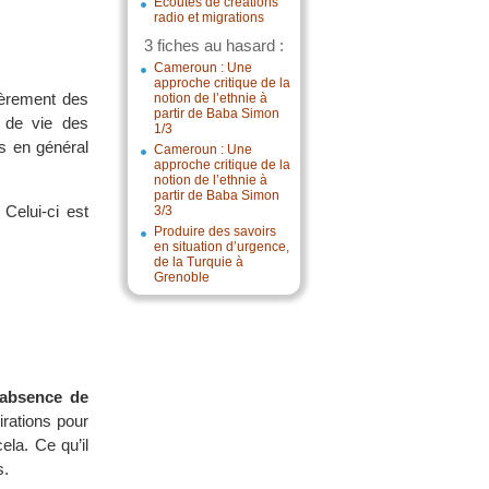
Écoutes de créations
radio et migrations
3 fiches au hasard :
Cameroun : Une
approche critique de la
lièrement des
notion de l’ethnie à
partir de Baba Simon
s de vie des
1/3
s en général
Cameroun : Une
approche critique de la
notion de l’ethnie à
partir de Baba Simon
 Celui-ci est
3/3
Produire des savoirs
en situation d’urgence,
de la Turquie à
Grenoble
’absence de
irations pour
ela. Ce qu’il
s.