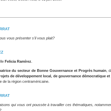
URRAT
us vous présenter s’il vous plait?
EZ
lle
Felicia Ramírez
.
natrice du secteur de Bonne Gouvernance et Progrès humain
, 
rojets de développement local, de gouvernance démocratique et
e de la région centraméricaine.
URRAT
raisons qui vous ont poussée à travailler ces thématiques, notammen
?