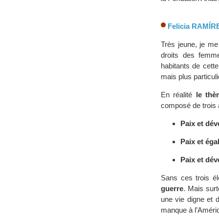
Felicia RAMÍR
Très jeune, je me
droits des femmes
habitants de cett
mais plus particu
En réalité
le thè
composé de trois 
Paix et dé
Paix et égal
Paix et dé
Sans ces trois él
guerre
. Mais surt
une vie digne et 
manque à l’Amériqu