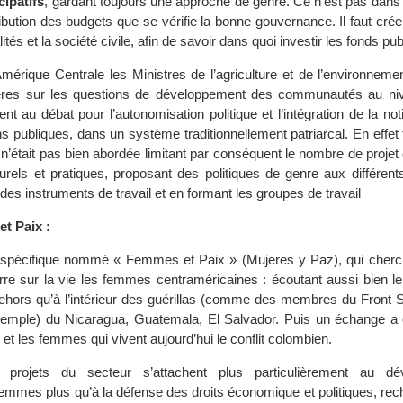
cipatifs
, gardant toujours une approche de genre. Ce n’est pas dans 
ibution des budgets que se vérifie la bonne gouvernance. Il faut cré
ités et la société civile, afin de savoir dans quoi investir les fonds pu
érique Centrale les Ministres de l’agriculture et de l’environneme
tères sur les questions de développement des communautés au niv
èrent au débat pour l’autonomisation politique et l’intégration de la no
ons publiques, dans un système traditionnellement patriarcal. En effet
 n’était pas bien abordée limitant par conséquent le nombre de projet
rels et pratiques, proposant des politiques de genre aux différents
des instruments de travail et en formant les groupes de travail
t Paix :
et spécifique nommé « Femmes et Paix » (Mujeres y Paz), qui cherc
erre sur la vie les femmes centraméricaines : écoutant aussi bien l
ors qu’à l’intérieur des guérillas (comme des membres du Front S
xemple) du Nicaragua, Guatemala, El Salvador. Puis un échange a 
t les femmes qui vivent aujourd’hui le conflit colombien.
s projets du secteur s’attachent plus particulièrement au dé
mmes plus qu’à la défense des droits économique et politiques, rec