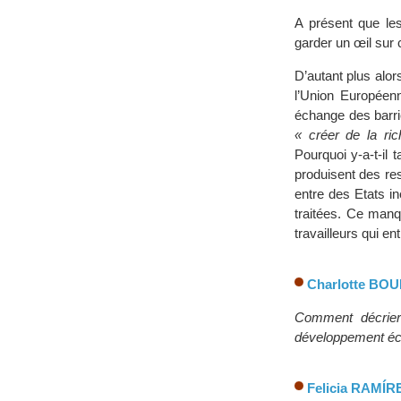
A présent que les
garder un œil sur c
D’autant plus alor
l’Union Européen
échange des barri
« créer de la ri
Pourquoi y-a-t-il 
produisent des re
entre des Etats i
traitées. Ce manq
travailleurs qui ent
Charlotte BO
Comment décrieri
développement éco
Felicia RAMÍR