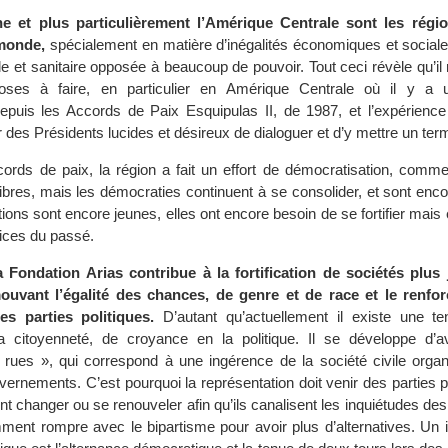
e et plus particulièrement l’Amérique Centrale sont les régio
 monde,
spécialement en matière d’inégalités économiques et social
e et sanitaire opposée à beaucoup de pouvoir. Tout ceci révèle qu’il
ses à faire, en particulier en Amérique Centrale où il y a u
epuis les Accords de Paix Esquipulas II, de 1987, et l’expérience 
r des Présidents lucides et désireux de dialoguer et d’y mettre un ter
cords de paix, la région a fait un effort de démocratisation, comme
libres, mais les démocraties continuent à se consolider, et sont encor
tions sont encore jeunes, elles ont encore besoin de se fortifier mais 
vices du passé.
 Fondation Arias contribue à la fortification de sociétés plus 
mouvant l’égalité des chances, de genre et de race et le renf
des parties politiques.
D’autant qu’actuellement il existe une t
la citoyenneté, de croyance en la politique. Il se développe d’
rues », qui correspond à une ingérence de la société civile organ
vernements. C’est pourquoi la représentation doit venir des parties p
nt changer ou se renouveler afin qu’ils canalisent les inquiétudes des
mment rompre avec le bipartisme pour avoir plus d’alternatives. Un 