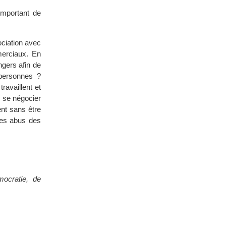
important de
ociation avec
merciaux. En
gers afin de
 personnes ?
ravaillent et
n se négocier
ent sans être
des abus des
ocratie, de