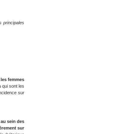
 principales
r les femmes
s
qui sont les
incidence sur
 au sein des
ièrement sur