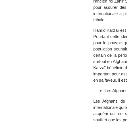
l’ancien roi Zahir
pour assurer des
internationale a p
tribale.
Hamid Karzaï est
Pourtant cette iden
pour le pouvoir q
population souhai
certain de la péri
surtout en Afghanis
Karzaï bénéficie d
important pour ass
en sa faveur, il e
Les Afghans 
Les Afghans de 
internationale qu
acquérir un réel s
souffert que les p