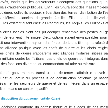
 privés, tandis que les gouverneurs s’occupent des questions qui c
le biais d’audiences publiques. Enfin, les Shura sont des « assemblé
oblèmes collectifs sociaux (répartition des terres, distribution de l’e
ar l’élection d’anciens de grandes familles. Elles sont de taille variab
 Elles existent autant chez les Pachtouns, les Tadjiks, les Ouzbeks e
 les élites locales n’ont pas pu occuper l’ensemble des postes du 
son de leur légitimité limitée. Deux options étaient envisageables pour
it une intervention majeure des forces de la coalition qui a refusé 
une alliance politique avec les chefs de guerre et les chefs religieu
 les chefs de guerre s’apparente aux alliances militaires initiées par
n militaire contre les Talibans. Les chefs de guerre sont intégrés dans
 des fonctions diverses, du commandant militaire au ministre.
ion du gouvernement transitoire est de tenter d’affaiblir le pouvoir
u est au cœur du processus de construction nationale (« nation-
 désarmer les seigneurs de guerre et de les intégrer dans un espace 
alisme dans un contexte pacifié.
la disposition du gouvernement de Karzaï
s décisions comporte un certain risque et le succès de ces me