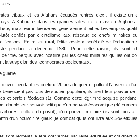
ocales
rates tribaux et les Afghans éduqués rentrés d’exil, il existe un 
pays. A Kaboul et dans les grandes villes, cette classe d’Afghans
histe, mais leur influence est généralement faible. Les emplois qualif
lutôt confiés par clientélisme aux réseaux de chefs militaires q
ifications. En milieu rural, l’élite locale a bénéficié de l’éducation o
te pendant la décennie 1980. Pour cette raison, ils sont ide
e titre, perçus avec hostilité par les chefs militaires qui les ont co
nt la suspicion des technocrates occidentaux.
e guerre
r pouvoir pendant les quelque 20 ans de guerre, palliant l’absence d’un
e bénéficient pas tous de soutien populaire, ils tirent leur pouvoir de 
istes et parfois féodales (1). Comme cette légitimité acquise pendant
ls ont doublé leur pouvoir politique d’un pouvoir économique (détournem
arbures, culture du pavot), d’un pouvoir militaire (ils sont tous à 
nfin d’un pouvoir religieux (le combat qu’ils ont livré aux Soviétiques 
.
es sont réticents à être gouvernés par l’élite éduquée et craignent d