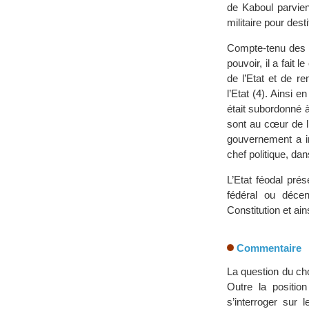
de Kaboul parvien
militaire pour dest
Compte-tenu des r
pouvoir, il a fait
de l’Etat et de r
l’Etat (4). Ainsi 
était subordonné à
sont au cœur de l
gouvernement a in
chef politique, da
L’Etat féodal pré
fédéral ou décen
Constitution et ai
Commentaire
La question du cho
Outre la positio
s’interroger sur 