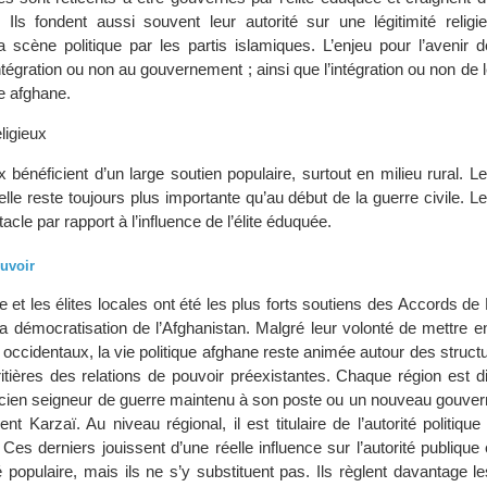
 Ils fondent aussi souvent leur autorité sur une légitimité religi
a scène politique par les partis islamiques. L’enjeu pour l’avenir 
tégration ou non au gouvernement ; ainsi que l’intégration ou non de 
e afghane.
ligieux
x bénéficient d’un large soutien populaire, surtout en milieu rural. Le
le reste toujours plus importante qu’au début de la guerre civile. Le
cle par rapport à l’influence de l’élite éduquée.
uvoir
ale et les élites locales ont été les plus forts soutiens des Accords de
 la démocratisation de l’Afghanistan. Malgré leur volonté de mettre
occidentaux, la vie politique afghane reste animée autour des struct
éritières des relations de pouvoir préexistantes. Chaque région est d
ncien seigneur de guerre maintenu à son poste ou un nouveau gouv
t Karzaï. Au niveau régional, il est titulaire de l’autorité politique 
Ces derniers jouissent d’une réelle influence sur l’autorité publique
ité populaire, mais ils ne s’y substituent pas. Ils règlent davantage 