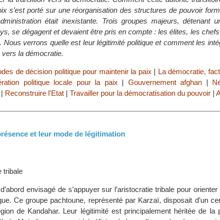
ix s’est porté sur une réorganisation des structures de pouvoir for
dministration était inexistante. Trois groupes majeurs, détenant 
ys, se dégagent et devaient être pris en compte : les élites, les chefs
x. Nous verrons quelle est leur légitimité politique et comment les int
n vers la démocratie.
des de décision politique pour maintenir la paix
|
La démocratie, fact
ation politique locale pour la paix
|
Gouvernement afghan
|
Né
|
Reconstruire l'Etat
|
Travailler pour la démocratisation du pouvoir
|
A
présence et leur mode de légitimation
e tribale
t d’abord envisagé de s’appuyer sur l’aristocratie tribale pour orienter
que. Ce groupe pachtoune, représenté par Karzaï, disposait d’un cer
égion de Kandahar. Leur légitimité est principalement héritée de la 