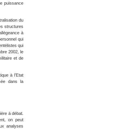
de puissance
ralisation du
es structures
’allégeance à
personnel qui
ntélistes qui
mbre 2002, le
itaire et de
ique à l’Etat
rmée dans la
ière à débat.
ent, on peut
eux analyses