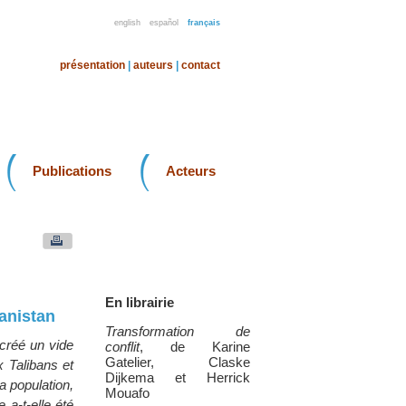
english
español
français
présentation
|
auteurs
|
contact
Publications
Acteurs
En librairie
anistan
Transformation de
 créé un vide
conflit
, de Karine
Gatelier, Claske
x Talibans et
Dijkema et Herrick
a population,
Mouafo
 a-t-elle été