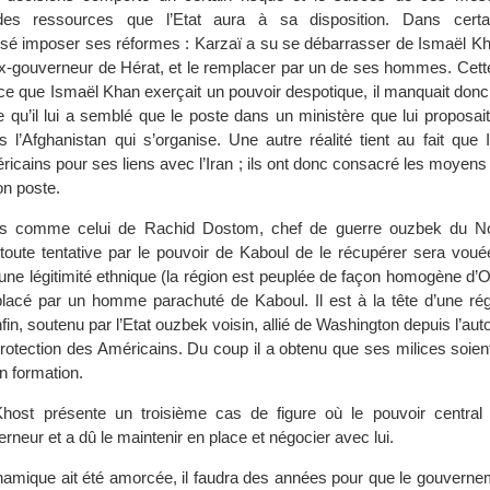
 des ressources que l’Etat aura à sa disposition. Dans certa
é imposer ses réformes : Karzaï a su se débarrasser de Ismaël Kh
 ex-gouverneur de Hérat, et le remplacer par un de ses hommes. Ce
ce que Ismaël Khan exerçait un pouvoir despotique, il manquait donc 
e qu’il lui a semblé que le poste dans un ministère que lui proposait
 l’Afghanistan qui s’organise. Une autre réalité tient au fait que
ricains pour ses liens avec l’Iran ; ils ont donc consacré les moyen
son poste.
as comme celui de Rachid Dostom, chef de guerre ouzbek du N
 toute tentative par le pouvoir de Kaboul de le récupérer sera voué
une légitimité ethnique (la région est peuplée de façon homogène d’O
lacé par un homme parachuté de Kaboul. Il est à la tête d’une rég
in, soutenu par l’Etat ouzbek voisin, allié de Washington depuis l’aut
protection des Américains. Du coup il a obtenu que ses milices soien
n formation.
host présente un troisième cas de figure où le pouvoir centra
rneur et a dû le maintenir en place et négocier avec lui.
namique ait été amorcée, il faudra des années pour que le gouvernem