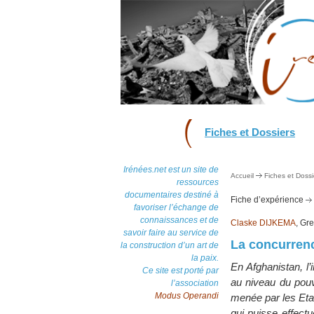
Fiches et Dossiers
Irénées.net est un site de
Accueil
Fiches et Dossi
ressources
documentaires destiné à
Fiche d’expérience
favoriser l’échange de
connaissances et de
Claske DIJKEMA
, Gr
savoir faire au service de
La concurrenc
la construction d’un art de
la paix.
En Afghanistan, l’
Ce site est porté par
au niveau du pouv
l’association
Modus Operandi
menée par les Etat
qui puisse effectu