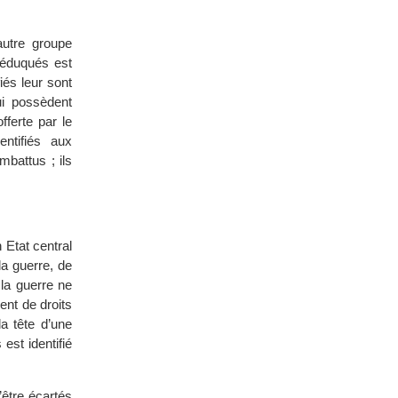
autre groupe
 éduqués est
iés leur sont
ui possèdent
fferte par le
ntifiés aux
mbattus ; ils
 Etat central
la guerre, de
 la guerre ne
ent de droits
la tête d’une
est identifié
’être écartés