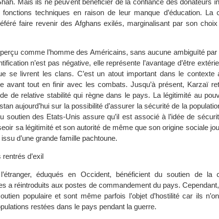
 Shah. Mais ils ne peuvent bénéficier de la confiance des donateurs i
 fonctions techniques en raison de leur manque d’éducation. L
référé faire revenir des Afghans exilés, marginalisant par son choix l
 perçu comme l’homme des Américains, sans aucune ambiguïté par 
tification n’est pas négative, elle représente l’avantage d’être extérie
ue se livrent les clans. C’est un atout important dans le contexte 
te avant tout en finir avec les combats. Jusqu’à présent, Karzaï ret
ode de relative stabilité qui règne dans le pays. La légitimité au pou
tan aujourd’hui sur la possibilité d’assurer la sécurité de la populatio
u soutien des Etats-Unis assure qu’il est associé à l’idée de sécurit
eoir sa légitimité et son autorité de même que son origine sociale j
st issu d’une grande famille pachtoune.
rentrés d’exil
l’étranger, éduqués en Occident, bénéficient du soutien de la
i les a réintroduits aux postes de commandement du pays. Cependant, 
outien populaire et sont même parfois l’objet d’hostilité car ils n’o
opulations restées dans le pays pendant la guerre.