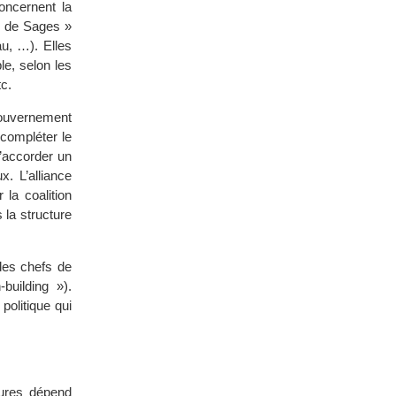
oncernent la
es de Sages »
au, …). Elles
le, selon les
tc.
gouvernement
 compléter le
d’accorder un
x. L’alliance
 la coalition
 la structure
 des chefs de
building »).
politique qui
sures dépend