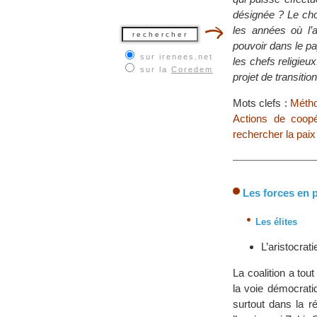
désignée ? Le cho
les années où l’a
pouvoir dans le pa
sur irenees.net
les chefs religieu
sur la
Coredem
projet de transitio
Mots clefs :
Métho
Actions de coopér
rechercher la paix
Les forces en 
Les élites
L’aristocrati
La coalition a tou
la voie démocrati
surtout dans la r