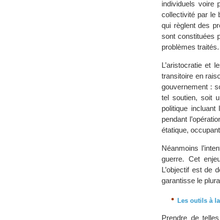
individuels voire
collectivité par 
qui règlent des pr
sont constituées p
problèmes traités.
L’aristocratie et
transitoire en rai
gouvernement : so
tel soutien, soit 
politique incluant
pendant l’opératio
étatique, occupant
Néanmoins l’intent
guerre. Cet enje
L’objectif est de
garantisse le plur
Les outils à 
Prendre de telle