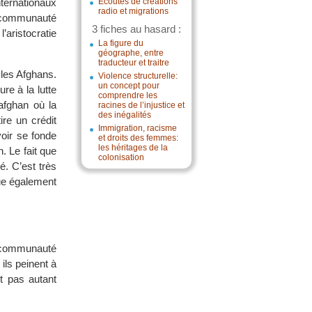
nternationaux
Écoutes de créations
radio et migrations
a communauté
3 fiches au hasard :
’aristocratie
La figure du
géographe, entre
traducteur et traitre
les Afghans.
Violence structurelle:
un concept pour
ure à la lutte
comprendre les
afghan où la
racines de l’injustice et
des inégalités
ire un crédit
Immigration, racisme
voir se fonde
et droits des femmes:
les héritages de la
n. Le fait que
colonisation
é. C’est très
oue également
 communauté
ils peinent à
nt pas autant