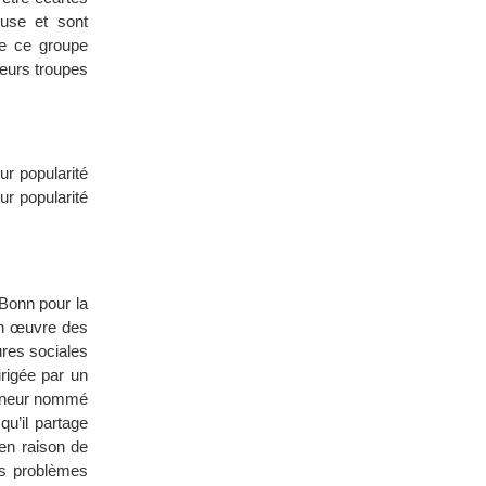
euse et sont
de ce groupe
leurs troupes
ur popularité
ur popularité
 Bonn pour la
 en œuvre des
ures sociales
irigée par un
erneur nommé
qu’il partage
 en raison de
les problèmes