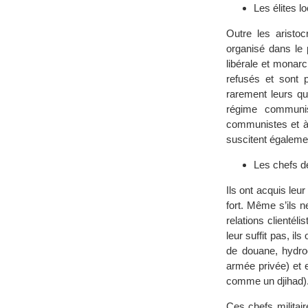
Les élites l
Outre les aristoc
organisé dans le 
libérale et monarc
refusés et sont p
rarement leurs qual
régime communis
communistes et à c
suscitent égaleme
Les chefs d
Ils ont acquis leu
fort. Même s’ils n
relations clientél
leur suffit pas, i
de douane, hydroc
armée privée) et e
comme un djihad)
Ces chefs militair