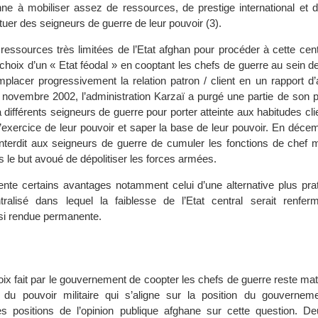
ne à mobiliser assez de ressources, de prestige international et 
ituer des seigneurs de guerre de leur pouvoir (3).
essources très limitées de l’Etat afghan pour procéder à cette cent
 le choix d’un « Etat féodal » en cooptant les chefs de guerre au sein d
emplacer progressivement la relation patron / client en un rapport d
en novembre 2002, l’administration Karzaï a purgé une partie de son 
 différents seigneurs de guerre pour porter atteinte aux habitudes clie
’exercice de leur pouvoir et saper la base de leur pouvoir. En déce
terdit aux seigneurs de guerre de cumuler les fonctions de chef mil
ns le but avoué de dépolitiser les forces armées.
sente certains avantages notamment celui d’une alternative plus prat
tralisé dans lequel la faiblesse de l’Etat central serait renfe
nsi rendue permanente.
ix fait par le gouvernement de coopter les chefs de guerre reste mat
n du pouvoir militaire qui s’aligne sur la position du gouvernem
les positions de l’opinion publique afghane sur cette question. D