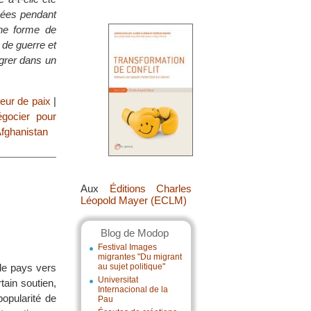
mées pendant
une forme de
 de guerre et
égrer dans un
eur de paix
|
gocier pour
fghanistan
Aux
Éditions Charles
Léopold Mayer (ECLM)
Blog de Modop
Festival Images
migrantes "Du migrant
 le pays vers
au sujet politique"
Universitat
tain soutien,
Internacional de la
popularité de
Pau