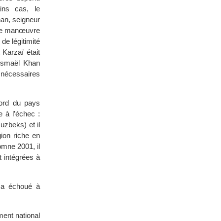
ins cas, le
an, seigneur
tte manœuvre
de légitimité
 Karzaï était
 Ismaël Khan
s nécessaires
ord du pays
e à l’échec :
uzbeks) et il
ion riche en
omne 2001, il
t intégrées à
l a échoué à
ent national