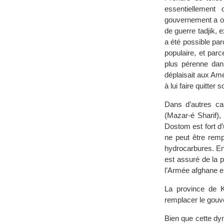
essentiellement
gouvernement a os
de guerre tadjik,
a été possible par
populaire, et parc
plus pérenne dans
déplaisait aux Amé
à lui faire quitter 
Dans d’autres c
(Mazar-é Sharif),
Dostom est fort d’
ne peut être remp
hydrocarbures. Enf
est assuré de la 
l’Armée afghane e
La province de K
remplacer le gouve
Bien que cette dy