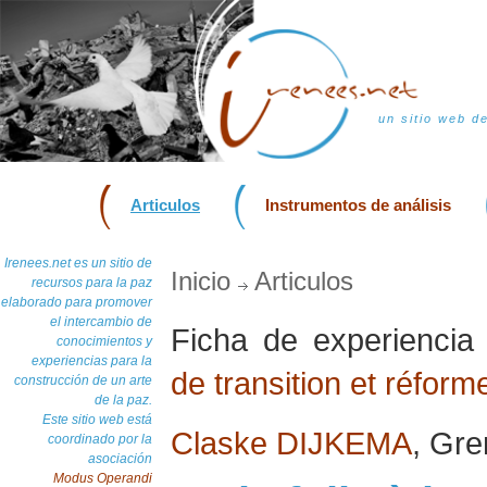
un sitio web d
Articulos
Instrumentos de análisis
Irenees.net es un sitio de
Inicio
Articulos
recursos para la paz
elaborado para promover
el intercambio de
Ficha de experienci
conocimientos y
experiencias para la
de transition et réform
construcción de un arte
de la paz.
Este sitio web está
Claske DIJKEMA
, Gre
coordinado por la
asociación
Modus Operandi