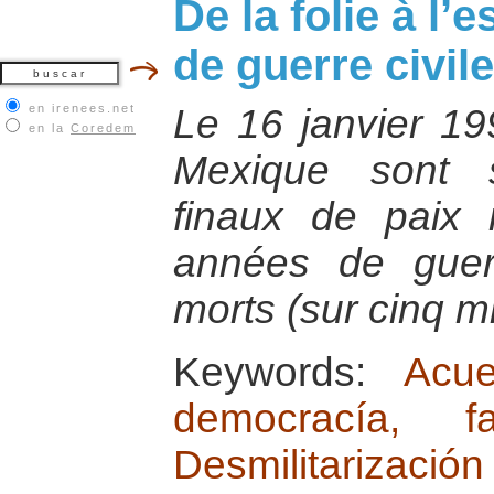
De la folie à l’
de guerre civil
en irenees.net
Le 16 janvier 1
en la
Coredem
Mexique sont 
finaux de paix 
années de guer
morts (sur cinq mi
Keywords:
Acu
democracía, 
Desmilitarizaci