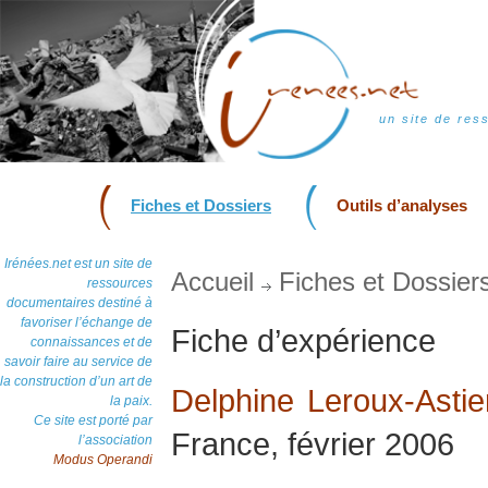
un site de res
Fiches et Dossiers
Outils d’analyses
Irénées.net est un site de
Accueil
Fiches et Dossier
ressources
documentaires destiné à
favoriser l’échange de
Fiche d’expérience
connaissances et de
savoir faire au service de
la construction d’un art de
Delphine Leroux-Astie
la paix.
Ce site est porté par
France, février 2006
l’association
Modus Operandi