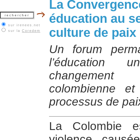
La Convergenc
éducation au s
sur irenees.net
culture de pai
sur la
Coredem
Un forum perma
l’éducation 
changement
colombienne et
processus de pai
La Colombie e
violence, causé