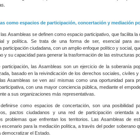
as.
as como espacios de participación, concertación y mediación pol
las Asambleas se definen como espacio participativo, que facilita la
al y política. Se trata de una forma de ser, esencial para av
a participación ciudadana, con un amplio enfoque político y social, que 
o y su capacidad para generar la trasformación de las estructuras pol
articipación, las Asambleas son un ejercicio de la soberanía pop
ada, basado en la reivindicación de los derechos sociales, civiles y p
 las Asambleas se ven así mismas como una oportunidad para p
rticipativa, con una mayor conciencia pública, mediante el empod
ente a sus organizaciones más representativas.
 definirse como espacios de concertación, son una posibilidad pa
vos, pactos ciudadanos y una red de participación orientada a 
s problemas que enfrentan los territorios. Las Asambleas de es
escenario para la mediación política, a través del poder soberano q
democratizar el Estado.