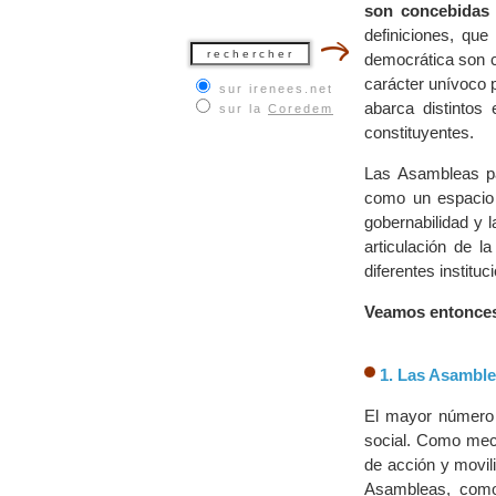
son concebidas 
definiciones, que
democrática son c
carácter unívoco p
sur irenees.net
abarca distintos
sur la
Coredem
constituyentes.
Las Asambleas pa
como un espacio p
gobernabilidad y l
articulación de l
diferentes institu
Veamos entonces
1. Las Asamble
El mayor número 
social. Como meca
de acción y movil
Asambleas, como 