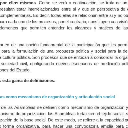
por ellos mismos.
Como se verá a continuación, se trata de un
 resultan estar interrelacionadas entre si y que en perspectiva de 
omplementarias. Es decir, todas ellas se relacionan entre sí y no o
ara cada uno de los procesos, por el contrario, constituyen una visi
 elementos que permiten entender los alcances y matices de la
rten de una noción fundamental de la participación que les perm
ara la formulación de una propuesta política y social para la de
a cultura política. Son procesos que se enfocan a consolidar la orga
a sociedad civil, configurando nuevos escenarios de mediación polí
ciones del Estado.
 esta gama de definiciones:
as como mecanismo de organización y articulación social
de las Asambleas se definen como mecanismo de organización y 
nismo de organización, las Asambleas fortalecen el tejido social, 
ización de la base social. De este modo, se refiere a la capacidad q
forma organizativa, para hacer una convocatoria amplia para c