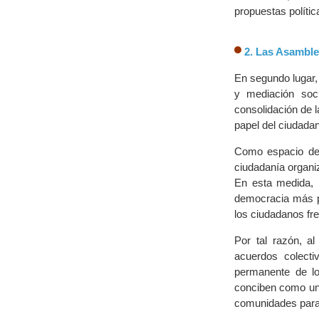
propuestas polític
2. Las Asamble
En segundo lugar, 
y mediación soci
consolidación de l
papel del ciudadan
Como espacio de p
ciudadanía organiz
En esta medida,
democracia más pa
los ciudadanos fr
Por tal razón, al
acuerdos colecti
permanente de lo
conciben como un 
comunidades para 