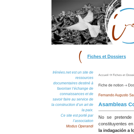
Fiches et Dossiers
Irénées.net est un site de
Accueil
Fiches et Dossi
ressources
documentaires destiné à
Fiche de notion
Dos
favoriser l’échange de
connaissances et de
Fernando Augusto Sa
savoir faire au service de
Asambleas Con
la construction d’un art de
la paix.
Ce site est porté par
No se pretende 
l’association
constituyentes en
Modus Operandi
la indagación a l