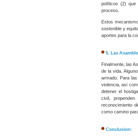
políticos (2) qu
proceso.
Estos mecanismos
sostenible y equit
aportes para la c
5. Las Asamble
Finalmente, las As
de la vida. Algun
armado. Para las
violencia, así com
detener el hosti
civil, propende
reconocimiento d
como camino para
Conclusion: