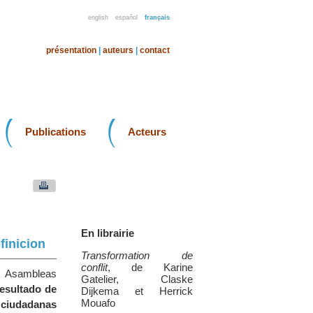
english
español
français
présentation
|
auteurs
|
contact
Publications
Acteurs
En librairie
finicion
Transformation de
conflit
, de Karine
s Asambleas
Gatelier, Claske
resultado de
Dijkema et Herrick
Mouafo
s ciudadanas