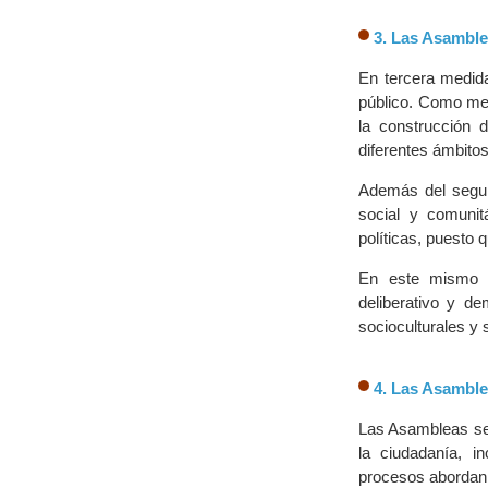
3. Las Asamble
En tercera medida
público. Como mec
la construcción d
diferentes ámbitos
Además del seguim
social y comunit
políticas, puesto 
En este mismo s
deliberativo y dem
socioculturales y 
4. Las Asamble
Las Asambleas se
la ciudadanía, i
procesos abordan 