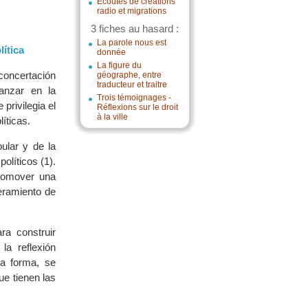
Écoutes de créations
radio et migrations
3 fiches au hasard :
La parole nous est
ítica
donnée
La figure du
 concertación
géographe, entre
traducteur et traitre
anzar en la
Trois témoignages -
privilegia el
Réflexions sur le droit
à la ville
íticas.
ular y de la
olíticos (1).
romover una
eramiento de
ra construir
la reflexión
ta forma, se
ue tienen las