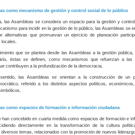
as como mecanismo de gestión y control social de lo público
, las Asambleas se considera un espacio para la gestión y control 
anismo para incidir en la gestión de lo público, las Asambleas se e
e alternativas que promuevan un ejercicio de planeación particip
 locales.
iento que se plantea desde las Asambleas a la gestión pública, e
ário, éstas se definen, como mecanismos que refuerzan a las i
que contribuyen a la profundización de la democracia.
entido, las Asambleas se orientan a la construcción de un pa
ocrático, referido a los distintos aspectos políticos, económicos, t
simbólicos.
as como espacios de formación e información ciudadana
 han concebido en cuarta medida como espacios de formación e in
ncidiendo directamente en la transformación de la cultura políti
diversos temas, relacionados con la promoción de nuevos liderazgo