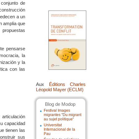
 conjunto de
construcción
bedecen a un
ón amplia que
s propuestas
ite pensarse
mocracia, la
nización y la
tica con las
Aux
Éditions Charles
Léopold Mayer (ECLM)
Blog de Modop
Festival Images
migrantes "Du migrant
articulación
au sujet politique"
su capacidad
Universitat
Internacional de la
ue tienen las
Pau
onstruir sus