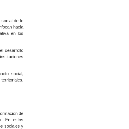
social de lo
nfocan hacia
ativa en los
l desarrollo
nstituciones
cto social,
erritoriales,
formación de
ca. En estos
s sociales y