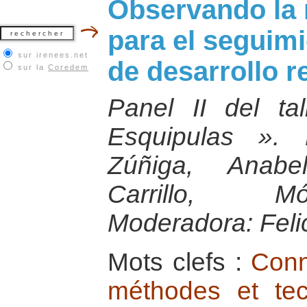
Observando la r
para el seguim
sur irenees.net
de desarrollo r
sur la
Coredem
Panel II del ta
Esquipulas ». P
Zúñiga, Anabe
Carrillo, Mó
Moderadora: Feli
Mots clefs :
Conn
méthodes et tec