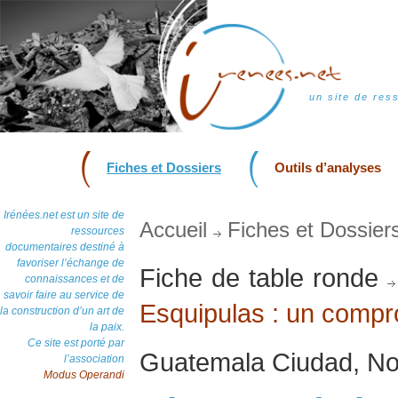
un site de res
Fiches et Dossiers
Outils d’analyses
Irénées.net est un site de
Accueil
Fiches et Dossier
ressources
documentaires destiné à
favoriser l’échange de
Fiche de table ronde
connaissances et de
savoir faire au service de
Esquipulas : un compr
la construction d’un art de
la paix.
Ce site est porté par
Guatemala Ciudad, N
l’association
Modus Operandi