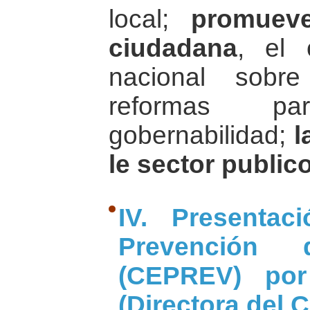
local;
promueve
ciudadana
, el 
nacional sobr
reformas p
gobernabilidad;
l
le sector public
IV. Presentac
Prevención 
(CEPREV) por
(Directora del