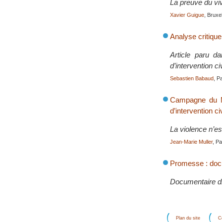
La preuve du vi
Xavier Guigue
, Bruxe
Analyse critique
Article paru d
d’intervention ci
Sebastien Babaud
, P
Campagne du Mo
d’intervention ci
La violence n’es
Jean-Marie Muller
, Pa
Promesse : docum
Documentaire di
Plan du site
C