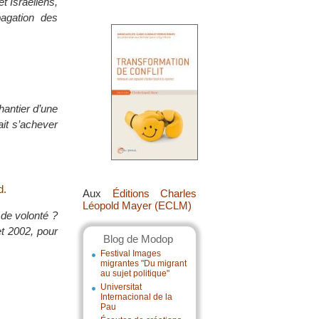
t Israéliens,
pagation des
hantier d’une
ait s’achever
d.
Aux
Éditions Charles
Léopold Mayer (ECLM)
 de volonté ?
et 2002, pour
Blog de Modop
Festival Images
migrantes "Du migrant
au sujet politique"
Universitat
Internacional de la
Pau