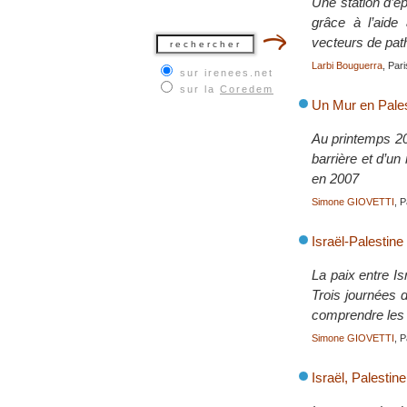
Une station d’é
grâce à l’aide 
vecteurs de pat
Larbi Bouguerra
, Pari
sur irenees.net
sur la
Coredem
Un Mur en Pales
Au printemps 20
barrière et d’u
en 2007
Simone GIOVETTI
, 
Israël-Palestine
La paix entre Is
Trois journées 
comprendre les r
Simone GIOVETTI
, 
Israël, Palesti