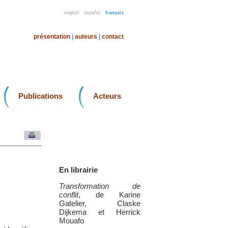
english
español
français
présentation
|
auteurs
|
contact
Publications
Acteurs
En librairie
Transformation de
conflit
, de Karine
Gatelier, Claske
Dijkema et Herrick
Mouafo