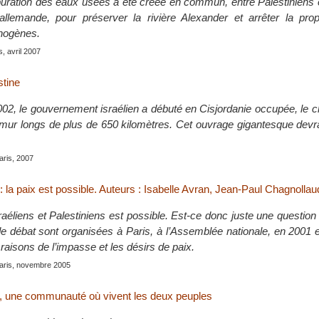
puration des eaux usées a été créée en commun, entre Palestiniens e
allemande, pour préserver la rivière Alexander et arrêter la pro
hogènes.
s, avril 2007
tine
02, le gouvernement israélien a débuté en Cisjordanie occupée, le c
n mur longs de plus de 650 kilomètres. Cet ouvrage gigantesque devr
Paris, 2007
 : la paix est possible. Auteurs : Isabelle Avran, Jean-Paul Chagnollau
raéliens et Palestiniens est possible. Est-ce donc juste une question
de débat sont organisées à Paris, à l’Assemblée nationale, en 2001 
aisons de l’impasse et les désirs de paix.
Paris, novembre 2005
ne, une communauté où vivent les deux peuples