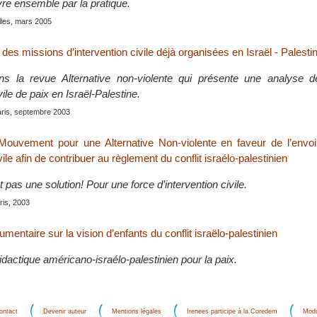
vre ensemble par la pratique.
lles, mars 2005
 des missions d’intervention civile déjà organisées en Israël - Palesti
ans la revue Alternative non-violente qui présente une analyse 
vile de paix en Israël-Palestine.
aris, septembre 2003
uvement pour une Alternative Non-violente en faveur de l’envoi
vile afin de contribuer au règlement du conflit israélo-palestinien
t pas une solution! Pour une force d’intervention civile.
ris, 2003
entaire sur la vision d’enfants du conflit israëlo-palestinien
dactique américano-israélo-palestinien pour la paix.
ontact
Devenir auteur
Mentions légales
Irenees participe à la Coredem
Modu