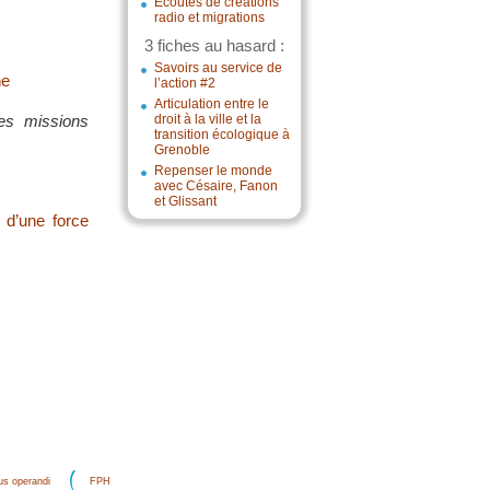
Écoutes de créations
radio et migrations
3 fiches au hasard :
Savoirs au service de
ne
l’action #2
Articulation entre le
des missions
droit à la ville et la
transition écologique à
Grenoble
Repenser le monde
avec Césaire, Fanon
et Glissant
 d’une force
s operandi
FPH