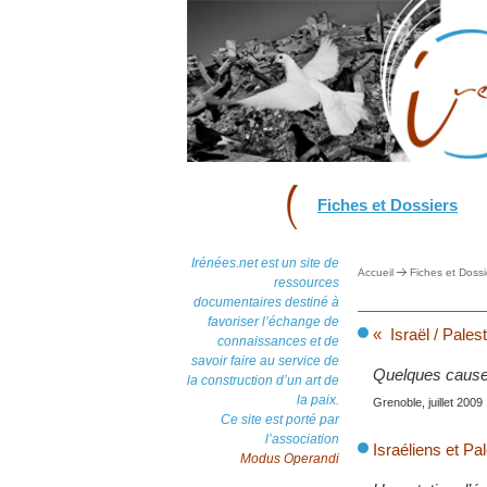
Fiches et Dossiers
Irénées.net est un site de
Accueil
Fiches et Dossi
ressources
documentaires destiné à
favoriser l’échange de
« Israël / Palest
connaissances et de
savoir faire au service de
Quelques causes
la construction d’un art de
la paix.
Grenoble, juillet 2009
Ce site est porté par
l’association
Israéliens et Pal
Modus Operandi