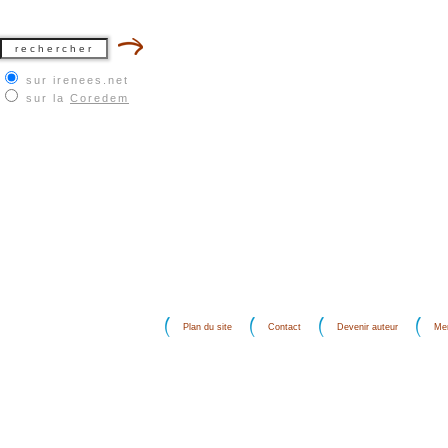
sur irenees.net
sur la
Coredem
Plan du site
Contact
Devenir auteur
Men