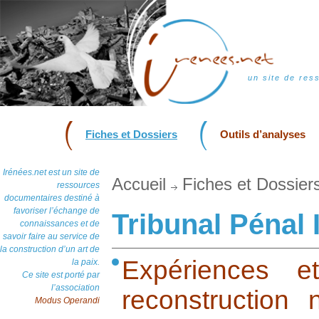
un site de res
Fiches et Dossiers
Outils d’analyses
Irénées.net est un site de
Accueil
Fiches et Dossier
ressources
documentaires destiné à
favoriser l’échange de
Tribunal Pénal 
connaissances et de
savoir faire au service de
la construction d’un art de
Expériences e
la paix.
Ce site est porté par
l’association
reconstruction 
Modus Operandi