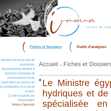
un site de res
Fiches et Dossiers
Outils d’analyses
Irénées.net est un site de
Accueil
Fiches et Dossier
ressources
documentaires destiné à
favoriser l’échange de
connaissances et de
Le Ministre égy
savoir faire au service de
la construction d’un art de
hydriques et de l
la paix.
Ce site est porté par
l’association
spécialisée en
Modus Operandi