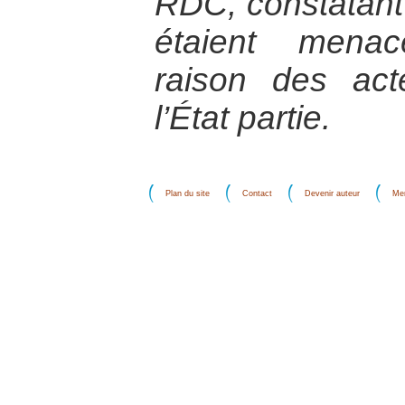
RDC, constatant
étaient menac
raison des ac
l’État partie.
Plan du site
Contact
Devenir auteur
Men