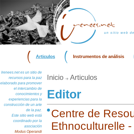
un sitio web d
Articulos
Instrumentos de análisis
Irenees.net es un sitio de
Inicio
Articulos
recursos para la paz
elaborado para promover
el intercambio de
Editor
conocimientos y
experiencias para la
construcción de un arte
Centre de Resour
de la paz.
Este sitio web está
coordinado por la
Ethnoculturelle
asociación
Modus Operandi