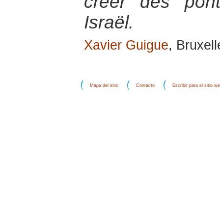
créer des pont
Israël.
Xavier Guigue
, Bruxel
Mapa del sitio
Contacto
Escribir para el sitio w