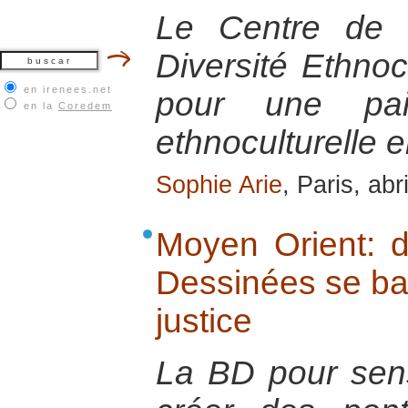
Le Centre de 
Diversité Ethnoc
en irenees.net
pour une pai
en la
Coredem
ethnoculturelle
Sophie Arie
, Paris, abr
Moyen Orient: 
Dessinées se batt
justice
La BD pour sensi