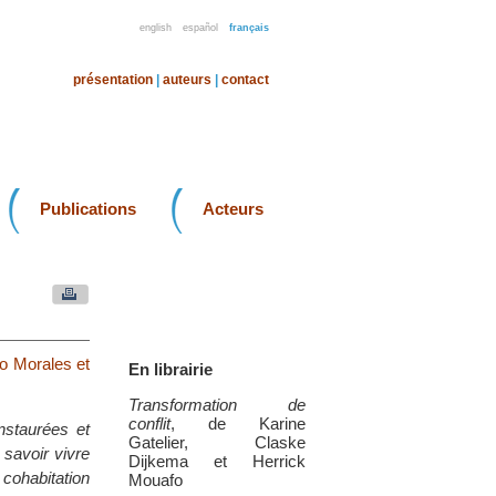
english
español
français
présentation
|
auteurs
|
contact
Publications
Acteurs
vo Morales et
En librairie
Transformation de
conflit
, de Karine
instaurées et
Gatelier, Claske
 savoir vivre
Dijkema et Herrick
 cohabitation
Mouafo