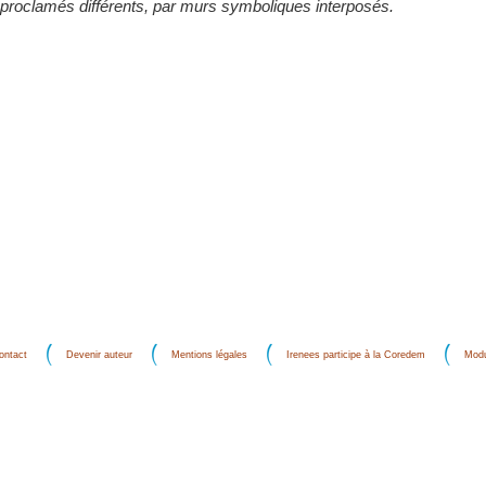
proclamés différents, par murs symboliques interposés.
ontact
Devenir auteur
Mentions légales
Irenees participe à la Coredem
Modu