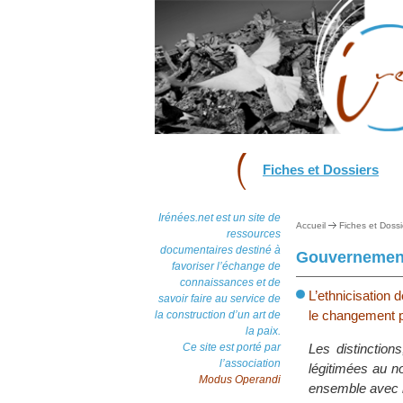
Fiches et Dossiers
Irénées.net est un site de
Accueil
Fiches et Dossi
ressources
documentaires destiné à
Gouvernement
favoriser l’échange de
connaissances et de
L’ethnicisation 
savoir faire au service de
le changement po
la construction d’un art de
la paix.
Ce site est porté par
Les distinction
l’association
légitimées au no
Modus Operandi
ensemble avec le