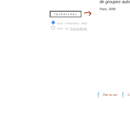
de groupes auto
Paris, 2008
sur irenees.net
sur la
Coredem
Plan du site
C