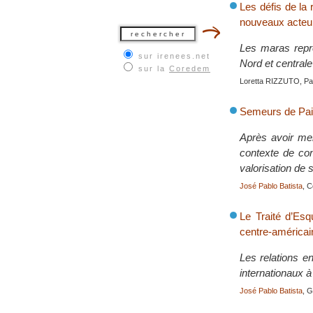
Les défis de la
nouveaux acteur
Les maras repr
sur irenees.net
Nord et centrale
sur la
Coredem
Loretta RIZZUTO, Par
Semeurs de Pai
Après avoir men
contexte de con
valorisation de s
José Pablo Batista
, C
Le Traité d’Esq
centre-américai
Les relations e
internationaux à 
José Pablo Batista
, G