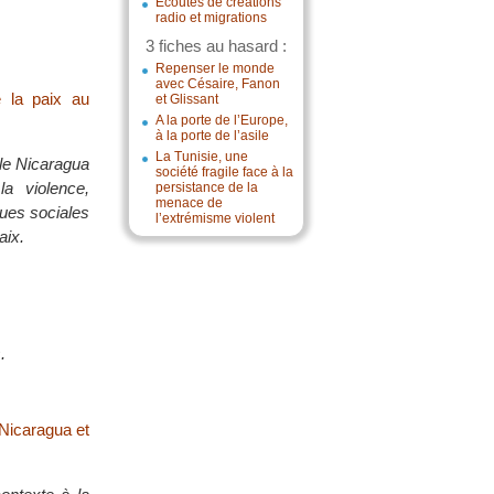
Écoutes de créations
radio et migrations
3 fiches au hasard :
Repenser le monde
avec Césaire, Fanon
e la paix au
et Glissant
A la porte de l’Europe,
à la porte de l’asile
La Tunisie, une
 le Nicaragua
société fragile face à la
la violence,
persistance de la
menace de
ques sociales
l’extrémisme violent
aix.
.
 Nicaragua et