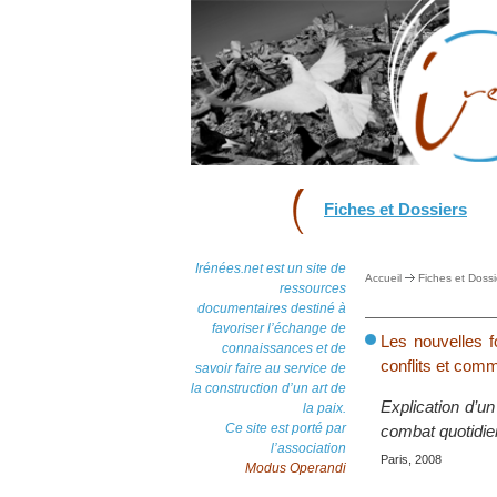
Fiches et Dossiers
Irénées.net est un site de
Accueil
Fiches et Dossi
ressources
documentaires destiné à
favoriser l’échange de
Les nouvelles 
connaissances et de
conflits et com
savoir faire au service de
la construction d’un art de
Explication d’u
la paix.
Ce site est porté par
combat quotidie
l’association
Paris, 2008
Modus Operandi