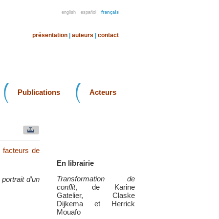
english
español
français
présentation
|
auteurs
|
contact
Publications
Acteurs
 facteurs de
En librairie
Transformation de
portrait d’un
conflit
, de Karine
Gatelier, Claske
Dijkema et Herrick
Mouafo