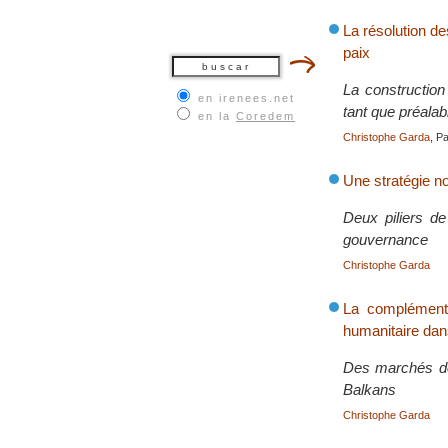
La résolution de
paix
La construction
en irenees.net
tant que préalab
en la
Coredem
Christophe Garda
, P
Une stratégie no
Deux piliers de
gouvernance
Christophe Garda
La complémenta
humanitaire dan
Des marchés de 
Balkans
Christophe Garda