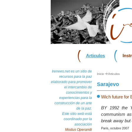
Articulos
Inst
Irenees.net es un sitio de
Inicio
Articulos
recursos para la paz
elaborado para promover
Sarajevo
el intercambio de
conocimientos y
Wich future for
experiencias para la
construcción de un arte
BY 1992 the Yu
de la paz.
Este sitio web está
communism as th
coordinado por la
break away but o
asociación
Paris, octubre 2007
Modus Operandi