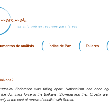
un sitio web de recursos para la paz
rumentos de análisis
Índice de Paz
Talleres
 Balkans?
goslav Federation was falling apart. Nationalism had once aga
e dominant force in the Balkans. Slovenia and then Croatia were 
nly at the cost of renewed conflict with Serbia.