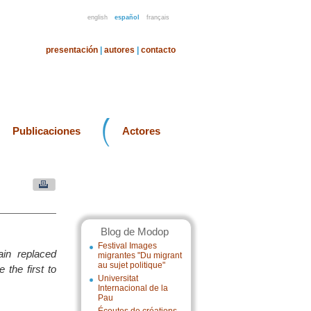
english
español
français
presentación
|
autores
|
contacto
Publicaciones
Actores
Blog de Modop
Festival Images
in replaced
migrantes "Du migrant
au sujet politique"
the first to
Universitat
Internacional de la
Pau