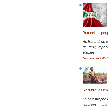
Burundi : le pe
Au Burundi se jo
de droit, repos
établies.
Germain-Hervé MBI
République Démo
La catastrophe 
Owen JONES, Londre