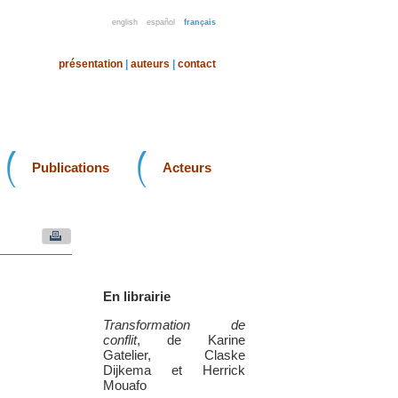
english
español
français
présentation
|
auteurs
|
contact
Publications
Acteurs
En librairie
Transformation de
conflit
, de Karine
Gatelier, Claske
Dijkema et Herrick
Mouafo