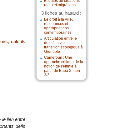
Écoutes de créations
radio et migrations
3 fiches au hasard :
Le droit à la ville,
résonances et
appropriations
contemporaines
Articulation entre le
oirs, calculs
droit à la ville et la
transition écologique à
Grenoble
Cameroun : Une
approche critique de la
notion de l’ethnie à
partir de Baba Simon
3/3
le lien entre
ortants défis