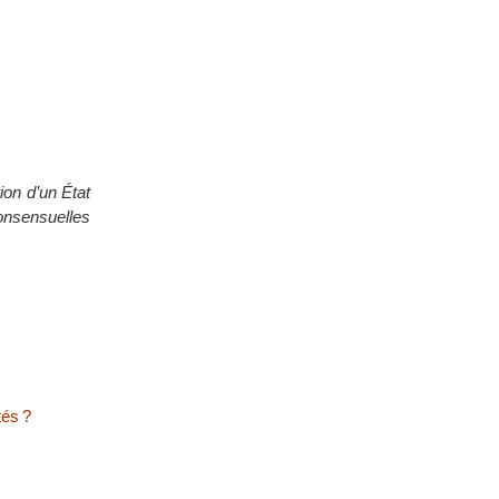
ion d’un État
onsensuelles
tés ?