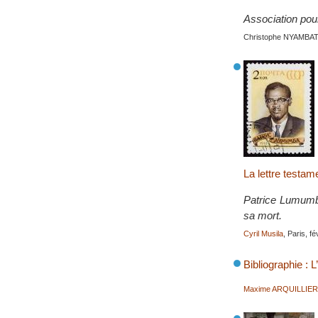
Association pour
Christophe NYAMBA
La lettre testa
Patrice Lumumba
sa mort.
Cyril Musila
, Paris, f
Bibliographie : 
Maxime ARQUILLIE