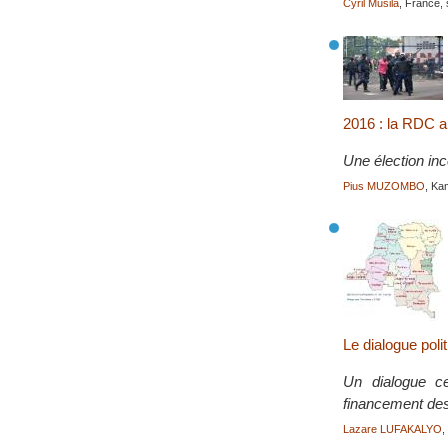
Cyril Musila
, France,
2016 : la RDC a
Une élection inc
Pius MUZOMBO
, Kam
Le dialogue poli
Un dialogue ce
financement des 
Lazare LUFAKALYO
,