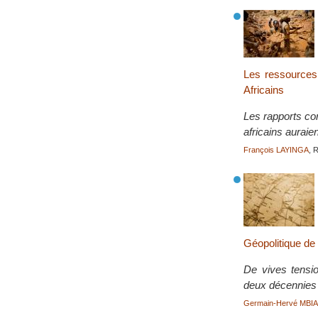
Les ressources
Africains
Les rapports con
africains auraie
François LAYINGA
, 
Géopolitique de
De vives tensio
deux décennies 
Germain-Hervé MBI