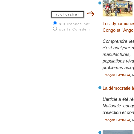
Les dynamiques
sur irenees.net
sur la
Coredem
Congo et l’Ango
Comprendre les
c’est analyser 
manufacturés, 
populations viva
problèmes auxqu
François LAYINGA
, 
La démocratie à
L’article a été
Nationale cong
d’élection et do
François LAYINGA
, 