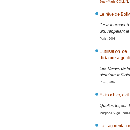
Jean-Marie COLLIN
,
Le rêve de Boli
Ce « tournant à 
uni, rappelant l
Paris, 2008
L’utilisation d
dictature argent
Les Mères de la 
dictature milita
Paris, 2007
Exils d’hier, exil
Quelles leçons t
Morgane Auge, Pierre 
La fragmentatio