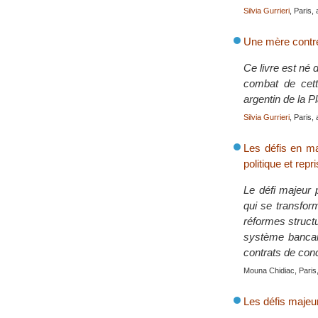
Silvia Gurrieri
, Paris, 
Une mère contre
Ce livre est né 
combat de cett
argentin de la P
Silvia Gurrieri
, Paris, 
Les défis en ma
politique et rep
Le défi majeur p
qui se transfor
réformes struct
système bancair
contrats de con
Mouna Chidiac, Paris,
Les défis majeur