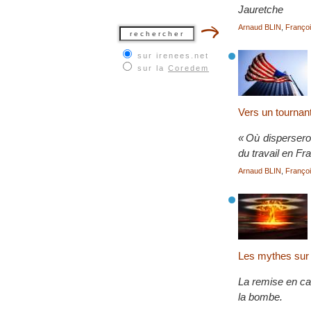
Jauretche
Arnaud BLIN
,
Franç
sur irenees.net
sur la
Coredem
Vers un tournant
« Où dispersero
du travail en F
Arnaud BLIN
,
Franç
Les mythes sur 
La remise en cau
la bombe.