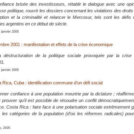
nfiance brisée des investisseurs, rétablir le dialogue avec une opi
sse politique, rouvrir les dossiers concernant les violations des droit
uption et la criminalité et relancer le Mercosur, tels sont les défi
les argentins en ce début de siècle.
 janvier 2005
mbre 2001 : manifestation et effets de la crise économique
a déstructuration de la politique sociale provoquée par la cris
01.
 janvier 2005
 Rica, Cuba : identification commune d’un défi social
nner confiance à une population meurtrie par la dictature ; réaffirme
 prouver qu’il est possible de résoudre un conflit démocratiquemen
rce. Costa Rica : faire face à une polarisation sociale extrêmement 
s les catégories de la population (d’où les réformes radicales) pour
is, 2005