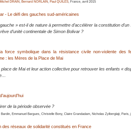
Michel DRAIN
,
Bernard NORLAIN
,
Paul QUILES
, France, avril 2015
var - Le défi des gauches sud-américaines
gauche » est-il de nature à permettre d’accélérer la constitution d’un 
e rêve d’unité continentale de Simon Bolivar ?
e la force symbolique dans la résistance civile non-violente des
ine : les Mères de la Place de Mai
place de Mai et leur action collective pour retrouver les enfants « dis
ire…
 d’aujourd’hui
irer de la période observée ?
Bardin, Emmanuel Bargues, Christelle Bony, Claire Grandadam, Nicholas Zylberglajt, Paris, 
n des réseaux de solidarité constitués en France