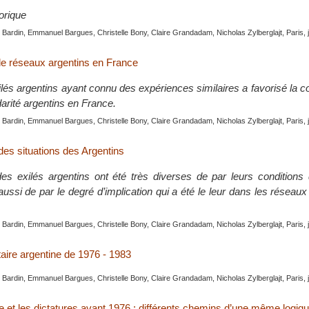
orique
Bardin, Emmanuel Bargues, Christelle Bony, Claire Grandadam, Nicholas Zylberglajt, Paris, 
 de réseaux argentins en France
ilés argentins ayant connu des expériences similaires a favorisé la co
arité argentins en France.
Bardin, Emmanuel Bargues, Christelle Bony, Claire Grandadam, Nicholas Zylberglajt, Paris, 
des situations des Argentins
des exilés argentins ont été très diverses de par leurs conditions
aussi de par le degré d’implication qui a été le leur dans les réseaux 
Bardin, Emmanuel Bargues, Christelle Bony, Claire Grandadam, Nicholas Zylberglajt, Paris, 
itaire argentine de 1976 - 1983
Bardin, Emmanuel Bargues, Christelle Bony, Claire Grandadam, Nicholas Zylberglajt, Paris, 
e et les dictatures avant 1976 : différents chemins d’une même logiq