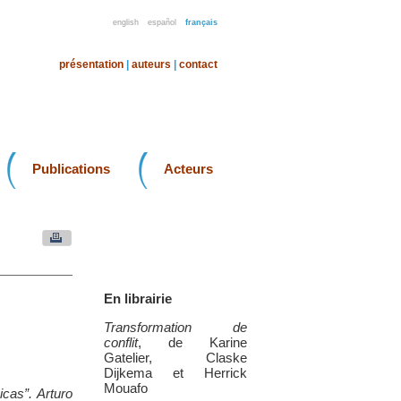
english
español
français
présentation
|
auteurs
|
contact
Publications
Acteurs
En librairie
Transformation de
conflit
, de Karine
Gatelier, Claske
Dijkema et Herrick
Mouafo
cas”. Arturo