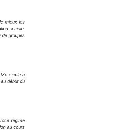
le mieux les
tion sociale,
ou de groupes
XIXe siècle à
e au début du
éroce régime
tion au cours