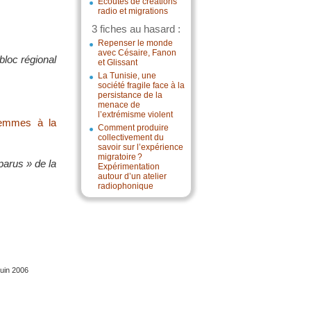
Écoutes de créations
radio et migrations
3 fiches au hasard :
Repenser le monde
avec Césaire, Fanon
bloc régional
et Glissant
La Tunisie, une
société fragile face à la
persistance de la
menace de
l’extrémisme violent
 femmes à la
Comment produire
collectivement du
savoir sur l’expérience
migratoire ?
parus » de la
Expérimentation
autour d’un atelier
radiophonique
juin 2006