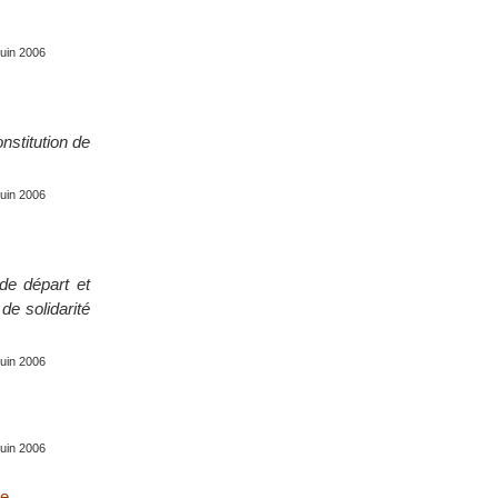
juin 2006
nstitution de
juin 2006
 de départ et
de solidarité
juin 2006
juin 2006
ue