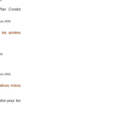
Plan Condor
juin 2006
s les années
006
juin 2006
tatives mises
tion pour les