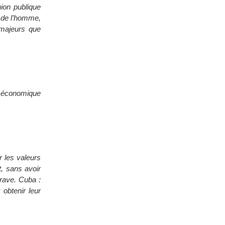
nion publique
s de l’homme,
s majeurs que
e économique
r les valeurs
t, sans avoir
grave. Cuba :
 obtenir leur