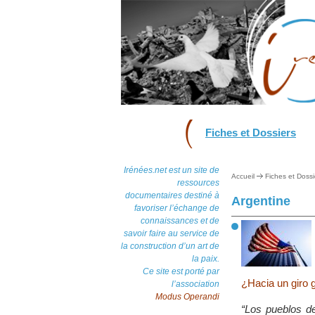
Fiches et Dossiers
Irénées.net est un site de
Accueil
Fiches et Dossi
ressources
documentaires destiné à
Argentine
favoriser l’échange de
connaissances et de
savoir faire au service de
la construction d’un art de
la paix.
Ce site est porté par
¿Hacia un giro 
l’association
Modus Operandi
“Los pueblos de