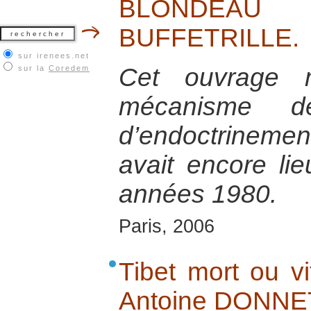
BLONDEAU
BUFFETRILLE.
sur irenees.net
Cet ouvrage 
sur la
Coredem
mécanisme d
d’endoctrinement
avait encore li
années 1980.
Paris, 2006
Tibet mort ou vi
Antoine DONNE