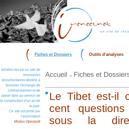
un site de res
Fiches et Dossiers
Outils d’analyses
Irénées.net est un site de
Accueil
Fiches et Dossier
ressources
documentaires destiné à
favoriser l’échange de
connaissances et de
Le Tibet est-il
savoir faire au service de
la construction d’un art de
cent questions
la paix.
Ce site est porté par
l’association
sous la direc
Modus Operandi