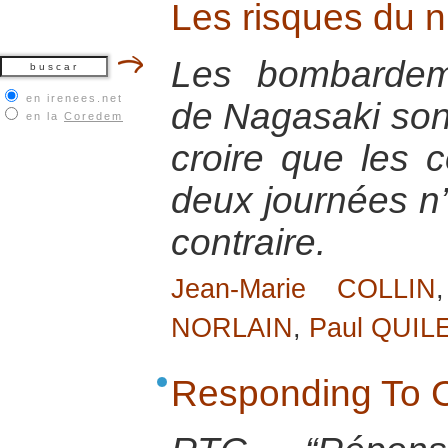
Les risques du nu
Les bombardem
en irenees.net
de Nagasaki sont
en la
Coredem
croire que les
deux journées n’
contraire.
Jean-Marie COLLIN
NORLAIN
,
Paul QUIL
Responding To C