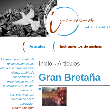
un sitio web d
Articulos
Instrumentos de análisis
Irenees.net es un sitio de
Inicio
Articulos
recursos para la paz
elaborado para promover
el intercambio de
Gran Bretaña
conocimientos y
experiencias para la
construcción de un arte
de la paz.
Este sitio web está
coordinado por la
asociación
Modus Operandi