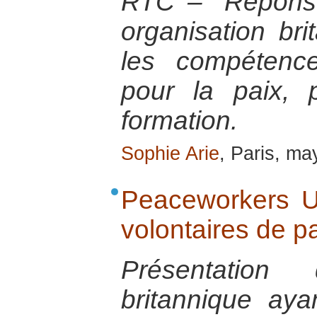
RTC – “Réponse
organisation bri
les compétence
pour la paix, 
formation.
Sophie Arie
, Paris, m
Peaceworkers UK
volontaires de p
Présentation 
britannique aya