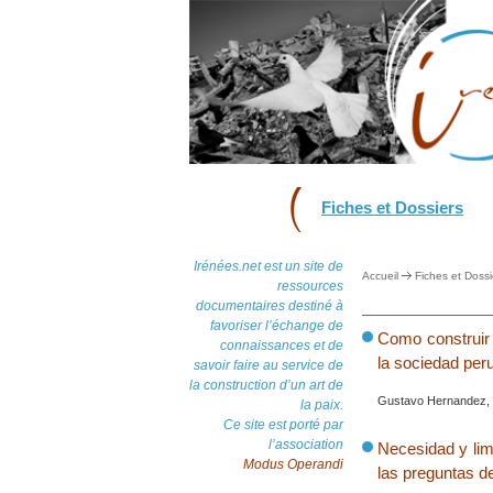
Fiches et Dossiers
Irénées.net est un site de
Accueil
Fiches et Dossi
ressources
documentaires destiné à
favoriser l’échange de
Como construir 
connaissances et de
la sociedad per
savoir faire au service de
la construction d’un art de
Gustavo Hernandez, C
la paix.
Ce site est porté par
l’association
Necesidad y lim
Modus Operandi
las preguntas d