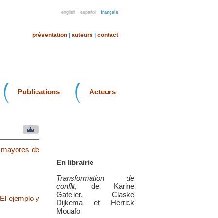
english
español
français
présentation
|
auteurs
|
contact
Publications
Acteurs
os mayores de
En librairie
Transformation de
conflit
, de Karine
Gatelier, Claske
 El ejemplo y
Dijkema et Herrick
Mouafo