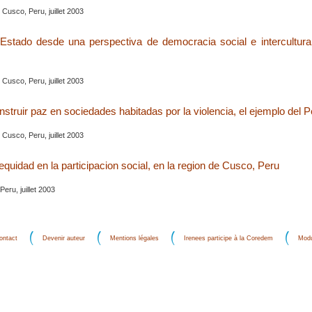
, Cusco, Peru, juillet 2003
Estado desde una perspectiva de democracia social e intercultural
, Cusco, Peru, juillet 2003
nstruir paz en sociedades habitadas por la violencia, el ejemplo del P
, Cusco, Peru, juillet 2003
 equidad en la participacion social, en la region de Cusco, Peru
eru, juillet 2003
ontact
Devenir auteur
Mentions légales
Irenees participe à la Coredem
Modu