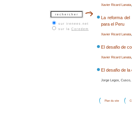
Xavier Ricard Lanata
La reforma del 
para el Peru
sur irenees.net
sur la
Coredem
Xavier Ricard Lanata
El desafio de co
Xavier Ricard Lanata
El desafio de la
Jorge Legos, Cusco, P
Plan du site
C