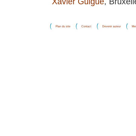
Xavier Guigue
, Bruxell
Plan du site
Contact
Devenir auteur
Men