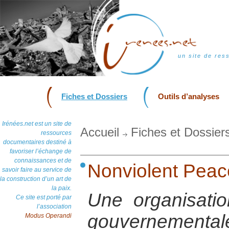
un site de res
Fiches et Dossiers
Outils d’analyses
Irénées.net est un site de
Accueil
Fiches et Dossier
ressources
documentaires destiné à
favoriser l’échange de
connaissances et de
Nonviolent Peac
savoir faire au service de
la construction d’un art de
la paix.
Une organisatio
Ce site est porté par
l’association
gouvernementale 
Modus Operandi