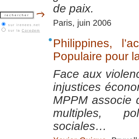
de paix.
Paris, juin 2006
sur irenees.net
sur la
Coredem
Philippines, l
Populaire pour l
Face aux violenc
injustices écono
MPPM associe d
multiples, pol
sociales…