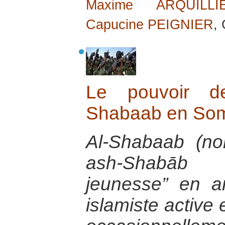
Maxime ARQUILLI
Capucine PEIGNIER
,
Le pouvoir d
Shabaab en Som
Al-Shabaab (no
ash-Shabāb a
jeunesse” en a
islamiste active