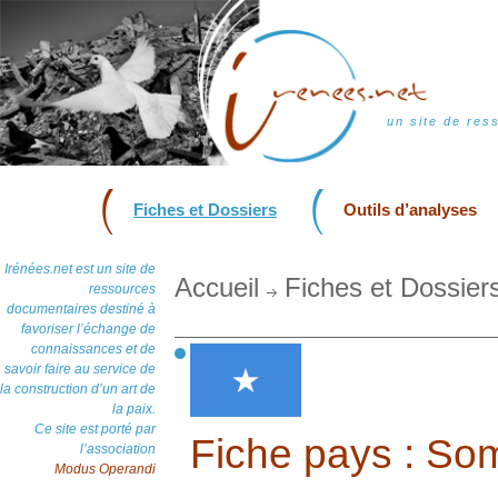
un site de res
Fiches et Dossiers
Outils d’analyses
Irénées.net est un site de
Accueil
Fiches et Dossier
ressources
documentaires destiné à
favoriser l’échange de
connaissances et de
savoir faire au service de
la construction d’un art de
la paix.
Ce site est porté par
Fiche pays : So
l’association
Modus Operandi