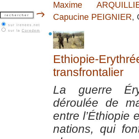
Maxime ARQUILLI
Capucine PEIGNIER
, 
sur irenees.net
sur la
Coredem
Ethiopie-Eryth
transfrontalier
La guerre Éryt
déroulée de m
entre l’Éthiopie 
nations, qui fon