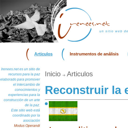
un sitio web d
Articulos
Instrumentos de análisis
Irenees.net es un sitio de
Inicio
Articulos
recursos para la paz
elaborado para promover
el intercambio de
Reconstruir la
conocimientos y
experiencias para la
construcción de un arte
de la paz.
Este sitio web está
coordinado por la
asociación
Modus Operandi