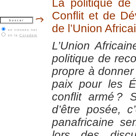
La politique de
Conflit et de 
de l’Union Africa
en irenees.net
en la
Coredem
L’Union Africain
politique de reco
propre à donner 
paix pour les É
conflit armé ? 
d’être posée, c’e
panafricaine se
lors des disc