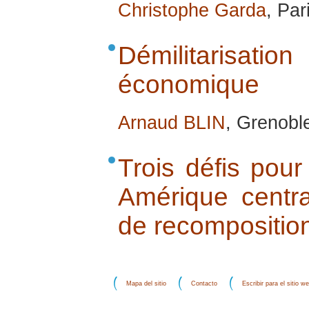
Christophe Garda
, Par
Démilitarisat
économique
Arnaud BLIN
, Grenobl
Trois défis pour
Amérique centr
de recomposition
Mapa del sitio
Contacto
Escribir para el sitio w