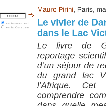
Mauro Pirini
, Paris, m
Le vivier de D
en irenees.net
en la
Coredem
dans le Lac Vic
Le livre de G
reportage scienti
d’un séjour de re
du grand lac V
l’Afrique. Ce
comprendre com
dans quelle mesu