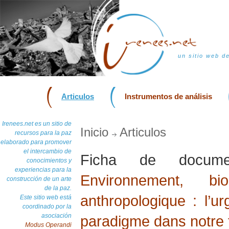
un sitio web d
Articulos
Instrumentos de análisis
Irenees.net es un sitio de
Inicio
Articulos
recursos para la paz
elaborado para promover
el intercambio de
Ficha de docu
conocimientos y
experiencias para la
Environnement, bio
construcción de un arte
de la paz.
anthropologique : l’
Este sitio web está
coordinado por la
asociación
paradigme dans notre 
Modus Operandi