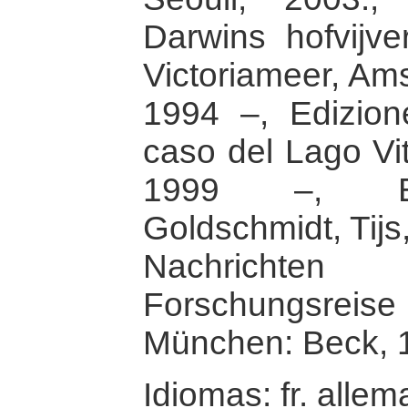
Darwins hofvijv
Victoriameer, Am
1994 –, Edizione
caso del Lago Vit
1999 –, Edi
Goldschmidt, Tij
Nachricht
Forschungsre
München: Beck, 
Idiomas: fr. allem