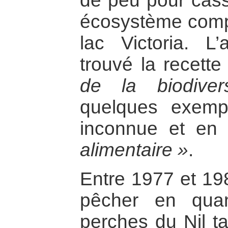
de peu pour casse
écosystème comp
lac Victoria. L
trouvé la recett
de la biodiver
quelques exemp
inconnue et e
alimentaire »
.
Entre 1977 et 198
pêcher en quan
perches du Nil t