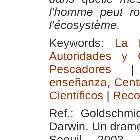
l’homme peut rom
l’écosystème.
Keywords:
La 
Autoridades y 
Pescadores
enseñanza, Centr
Científicos
|
Reco
Ref.: Goldschmid
Darwin. Un drame 
Seouil, 2003., 