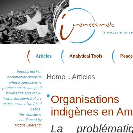
a website of r
Articles
Analytical Tools
Peace
Irenees.net is a
Home
Articles
documentary website
whose purpose is to
promote an exchange of
knowledge and know-
Organisatio
how at the service of the
construction of an Art of
indigènes en Am
peace.
This website is
coordinated by
La problémat
Modus Operandi