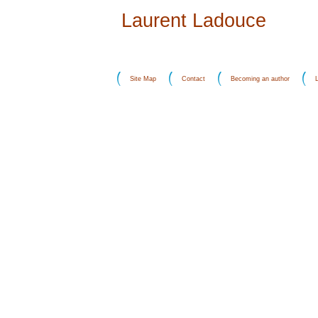
Laurent Ladouce
Site Map
Contact
Becoming an author