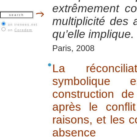
extrêmement co
multiplicité des
on irenees.net
qu’elle implique.
on
Coredem
Paris, 2008
La réconcili
symbolique e
construction d
après le confli
raisons, et les
absence