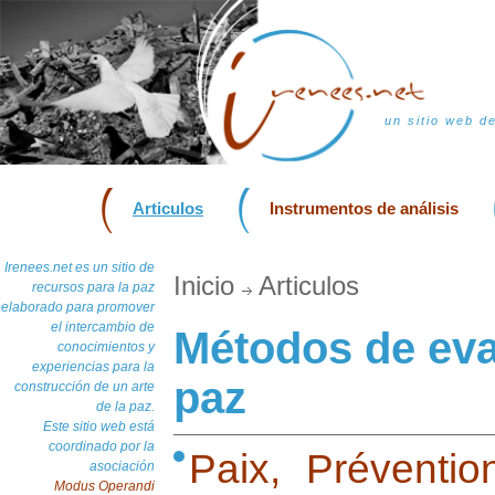
un sitio web d
Articulos
Instrumentos de análisis
Irenees.net es un sitio de
Inicio
Articulos
recursos para la paz
elaborado para promover
el intercambio de
Métodos de eva
conocimientos y
experiencias para la
paz
construcción de un arte
de la paz.
Este sitio web está
coordinado por la
Paix, Prévention
asociación
Modus Operandi