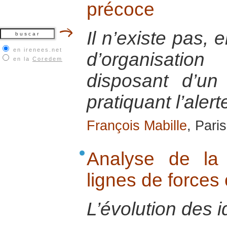
précoce
Il n’existe pas, 
en irenees.net
d’organisatio
en la
Coredem
disposant d’un
pratiquant l’aler
François Mabille
, Pari
Analyse de la
lignes de force
L’évolution des i