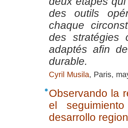
deux étapes qui c
des outils opé
chaque circons
des stratégies 
adaptés afin d
durable.
Cyril Musila
, Paris, m
Observando la re
el seguimient
desarrollo region