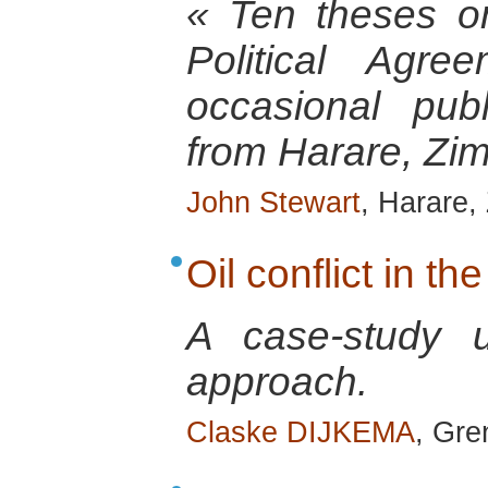
« Ten theses o
Political Agr
occasional pu
from Harare, Zi
John Stewart
, Harare,
Oil conflict in th
A case-study u
approach.
Claske DIJKEMA
, Gre