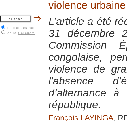
violence urbain
L’article a été r
en irenees.net
31 décembre 2
en la
Coredem
Commission Ép
congolaise, per
violence de gr
l’absence d’
d’alternance à
république.
François LAYINGA
, R