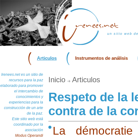
un sitio web d
Articulos
Instrumentos de análisis
Irenees.net es un sitio de
Inicio
Articulos
recursos para la paz
elaborado para promover
el intercambio de
Respeto de la l
conocimientos y
experiencias para la
contra de la co
construcción de un arte
de la paz.
Este sitio web está
coordinado por la
La démocratie
asociación
Modus Operandi