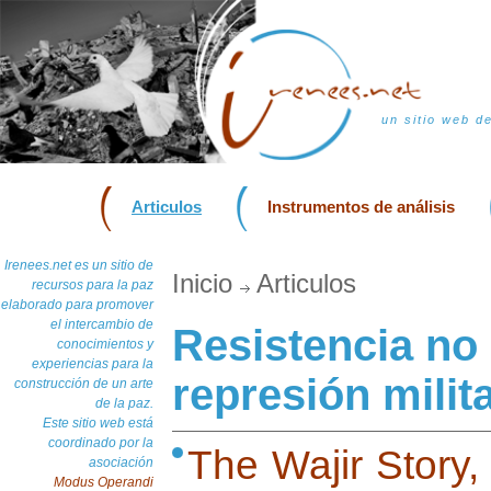
un sitio web d
Articulos
Instrumentos de análisis
Irenees.net es un sitio de
Inicio
Articulos
recursos para la paz
elaborado para promover
el intercambio de
Resistencia no
conocimientos y
experiencias para la
represión milit
construcción de un arte
de la paz.
Este sitio web está
coordinado por la
The Wajir Story
asociación
Modus Operandi