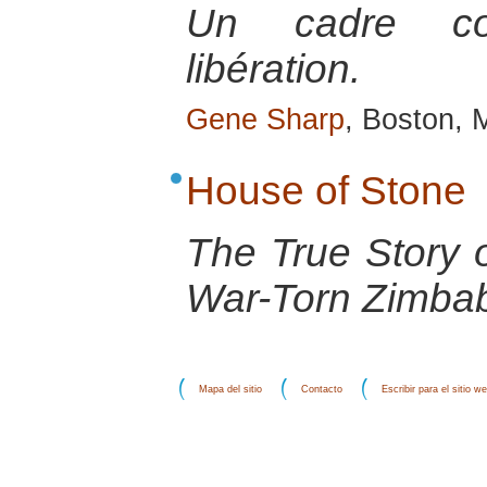
Un cadre co
libération.
Gene Sharp
, Boston, 
House of Stone
The True Story o
War-Torn Zimba
Mapa del sitio
Contacto
Escribir para el sitio w