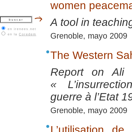
women peacemak
A tool in teachin
en irenees.net
Grenoble, mayo 2009
en la
Coredem
The Western Sah
Report on Ali
« L’insurrect
guerre à l’Etat 
Grenoble, mayo 2009
L’utilisation d