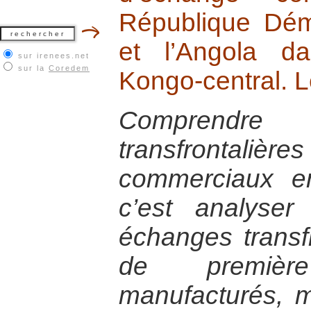
République Dé
et l’Angola d
sur irenees.net
sur la
Coredem
Kongo-central. 
Comprendre
transfrontal
commerciaux e
c’est analyse
échanges transfr
de premièr
manufacturés, m