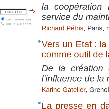
la coopération 
service du maint
sur irenees.net
sur la
Coredem
Richard Pétris
, Paris,
Vers un Etat : l
comme outil de la
De la création 
l’influence de la
Karine Gatelier
, Greno
La presse en d