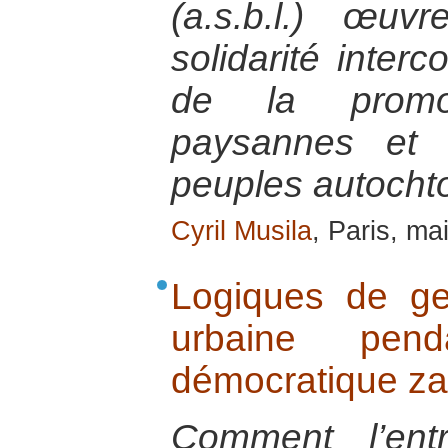
(a.s.b.l.) œu
solidarité inte
de la promo
paysannes et d
peuples autocht
Cyril Musila
, Paris, ma
Logiques de ge
urbaine pend
démocratique za
Comment l’entr