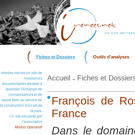
un site de res
Fiches et Dossiers
Outils d’analyses
Irénées.net est un site de
Accueil
Fiches et Dossier
ressources
documentaires destiné à
favoriser l’échange de
connaissances et de
François de R
savoir faire au service de
la construction d’un art de
France
la paix.
Ce site est porté par
l’association
Dans le domaine 
Modus Operandi