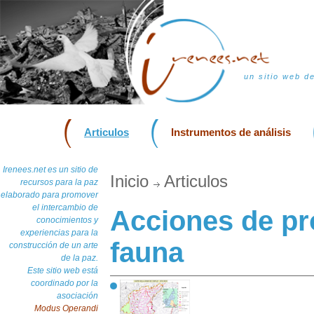
un sitio web d
Articulos
Instrumentos de análisis
Irenees.net es un sitio de
Inicio
Articulos
recursos para la paz
elaborado para promover
el intercambio de
Acciones de pr
conocimientos y
experiencias para la
fauna
construcción de un arte
de la paz.
Este sitio web está
coordinado por la
asociación
Modus Operandi