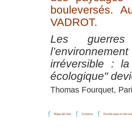
bouleversés. A
VADROT.
Les guerres 
l’environneme
irréversible : l
écologique" devi
Thomas Fourquet, Pari
Mapa del sitio
Contacto
Escribir para el sitio w