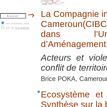
La Compagnie ind
Cameroun(CIBC)
en irenees.net
en la
Coredem
dans l’Uni
d’Aménagement
Acteurs et viole
conflit de territoi
Brice POKA, Cameroun
Ecosystème et
Synthèse sur la 