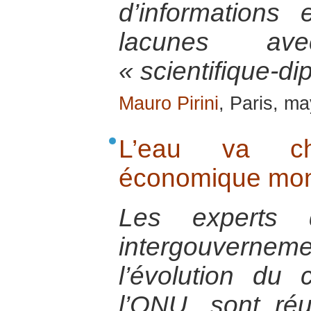
d’informations
lacunes av
« scientifique-di
Mauro Pirini
, Paris, m
L’eau va c
économique mon
Les experts
intergouvernem
l’évolution du 
l’ONU, sont ré