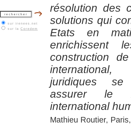
résolution des c
solutions qui com
sur irenees.net
Etats en mati
sur la
Coredem
enrichissent 
construction d
internationa
juridiques se
assurer le 
international hum
Mathieu Routier, Paris