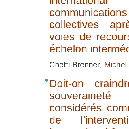
internation
communication
collectives a
voies de recour
échelon interméd
Cheffi Brenner,
Michel
Doit-on crain
souverainet
considérés comm
de l’interve