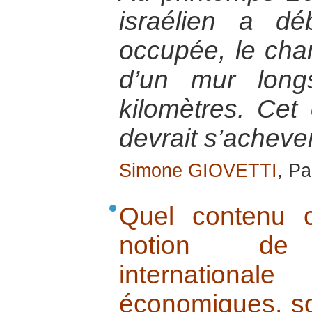
israélien a dé
occupée, le chan
d’un mur lon
kilomètres. Cet
devrait s’acheve
Simone GIOVETTI
, Pa
Quel contenu 
notion de qua
internatio
économiques, soc