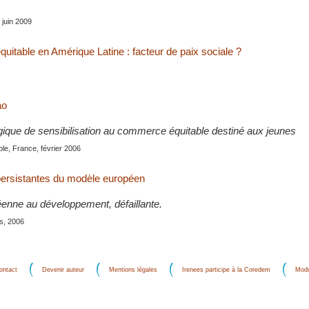
, juin 2009
itable en Amérique Latine : facteur de paix sociale ?
ao
gique de sensibilisation au commerce équitable destiné aux jeunes
le, France, février 2006
persistantes du modèle européen
enne au développement, défaillante.
is, 2006
ontact
Devenir auteur
Mentions légales
Irenees participe à la Coredem
Modu