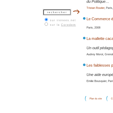
du Politique…
Tristan Routier
, Paris
Le Commerce équ
sur irenees.net
sur la
Coredem
Paris, 2008
La mallette cac
Un outil pédago
Audrey Morot, Grenob
Les faiblesses 
Une aide europé
Emilie Bousquier, Par
Plan du site
C