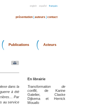
english
español
français
présentation
|
auteurs
|
contact
Publications
Acteurs
En librairie
plexe dans la
Transformation de
conflit
, de Karine
 guerre à été
Gatelier, Claske
errières… Par
Dijkema et Herrick
ts au service
Mouafo