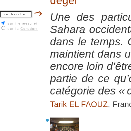
dégel
Une des particu
sur irenees.net
Sahara occidenta
sur la
Coredem
dans le temps. C
maintient dans u
encore loin d’être
partie de ce qu’
catégorie des « c
Tarik EL FAOUZ
, Franc