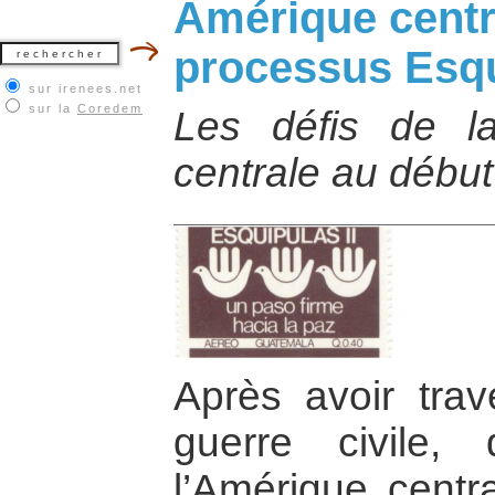
Amérique centr
processus Esqu
sur irenees.net
sur la
Coredem
Les défis de l
centrale au début
Après avoir tra
guerre civile
l’Amérique centra