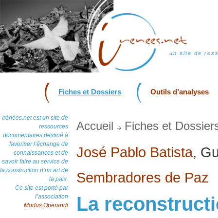
un site de res
Fiches et Dossiers
Outils d’analyses
Irénées.net est un site de
Accueil
Fiches et Dossier
ressources
documentaires destiné à
favoriser l’échange de
José Pablo Batista
, G
connaissances et de
savoir faire au service de
la construction d’un art de
Sembradores de Paz
la paix.
Ce site est porté par
l’association
La reconstructi
Modus Operandi