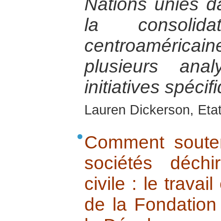
Nations unies d
la consolida
centroamérica
plusieurs an
initiatives spéci
Lauren Dickerson, Eta
Comment souteni
sociétés déch
civile : le trava
de la Fondation 