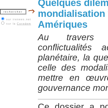
Quelques dilem
mondialisation
sur irenees.net
Amériques
sur la
Coredem
Au travers 
conflictualités 
planétaire, la qu
celle des modal
mettre en œuv
gouvernance mon
Ce dossier a pou