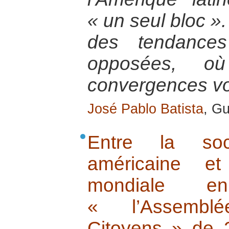
« un seul bloc ».
des tendances
opposées, où 
convergences von
José Pablo Batista
, G
Entre la soci
américaine et
mondiale e
« l’Assembl
Citoyens » de 2