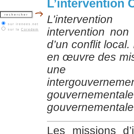
L’intervention C
L’interventio
sur irenees.net
intervention non 
sur la
Coredem
d’un conflit local
en œuvre des mi
une org
intergouvernem
gouverneme
gouvernementale
Les missions d’i