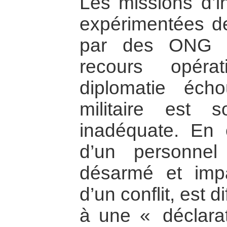
Les missions d’in
expérimentées d
par des ONG e
recours opéra
diplomatie éch
militaire est s
inadéquate. En e
d’un personnel 
désarmé et impar
d’un conflit, est d
à une « déclara