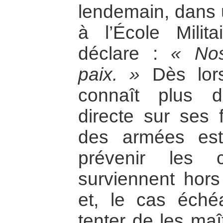
lendemain, dans 
à l’École Milit
déclare :
« Nos
paix. »
Dès lor
connaît plus d
directe sur ses f
des armées est
prévenir les c
surviennent hors 
et, le cas échéa
tenter de les maî