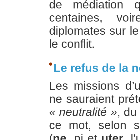
de médiation q
centaines, voi
diplomates sur le
le conflit.
Le refus de la n
Les missions d’un
ne sauraient prét
« neutralité »
, du
ce mot, selon s
(
ne
, ni et
uter
, l