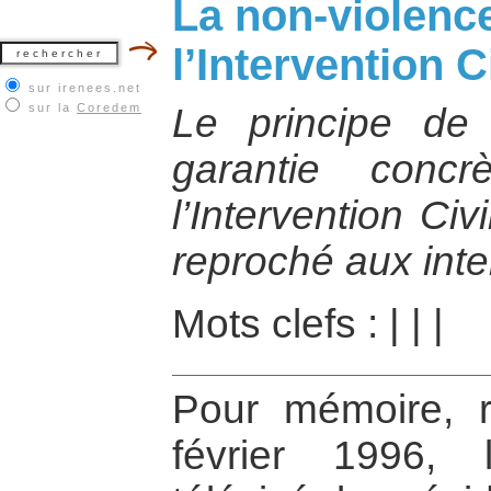
La non-violenc
l’Intervention C
sur irenees.net
sur la
Coredem
Le principe de 
garantie conc
l’Intervention Ci
reproché aux int
Mots clefs :
|
|
|
Pour mémoire, 
février 1996, 