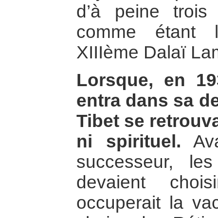
d’à peine trois
comme étant l
XIIIème Dalaï La
Lorsque, en 1
entra dans sa de
Tibet se retrouv
ni spirituel.
Ava
successeur, les 
devaient choi
occuperait la va