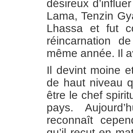
désireux d’influe
Lama, Tenzin Gya
Lhassa et fut c
réincarnation d
même année. Il av
Il devint moine e
de haut niveau qu
être le chef spiri
pays. Aujourd
reconnaît cepen
qu’il reçut en mat