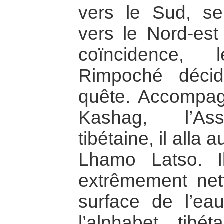
vers le Sud, s
vers le Nord-est
coïncidence, 
Rimpoché déci
quête. Accompa
Kashag, l’Ass
tibétaine, il alla
Lhamo Latso. I
extrêmement nett
surface de l’eau
l’alphabet tib