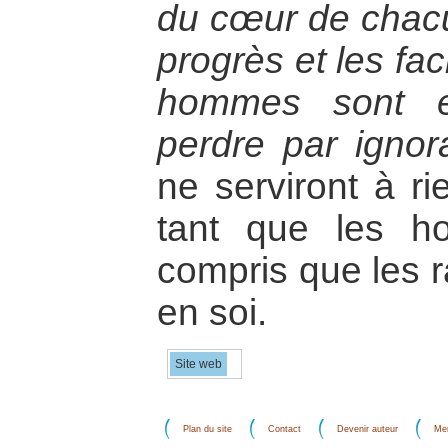
du cœur de chacu
progrès et les faci
hommes sont e
perdre par igno
ne serviront à ri
tant que les h
compris que les r
en soi.
Site web
Plan du site
Contact
Devenir auteur
Men