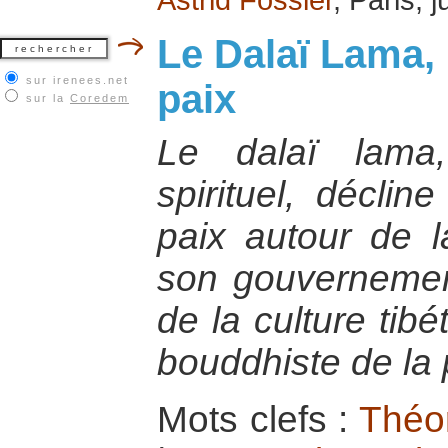
Le Dalaï Lama,
sur irenees.net
paix
sur la
Coredem
Le dalaï lama
spirituel, décli
paix autour de l
son gouvernement
de la culture tib
bouddhiste de la 
Mots clefs :
Théor