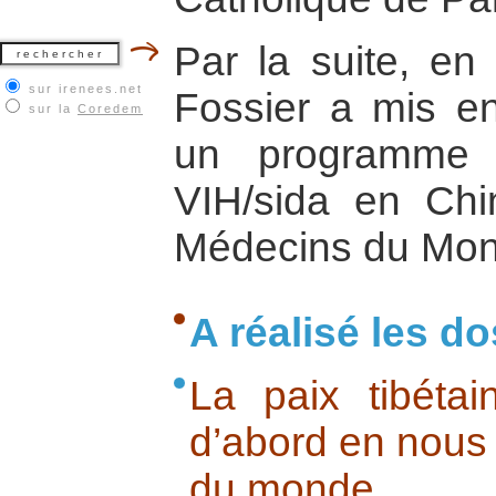
Par la suite, en
sur irenees.net
Fossier a mis e
sur la
Coredem
un programme 
VIH/sida en Chin
Médecins du Mon
A réalisé les do
La paix tibéta
d’abord en nous 
du monde