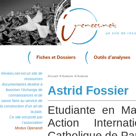
un site de res
Fiches et Dossiers
Outils d’analyses
Irénées.net est un site de
Accueil
Auteurs
Auteurs
ressources
documentaires destiné à
Astrid Fossier
favoriser l’échange de
connaissances et de
savoir faire au service de
Etudiante en Mas
la construction d’un art de
la paix.
Ce site est porté par
Action Internati
l’association
Modus Operandi
Catholique de Par