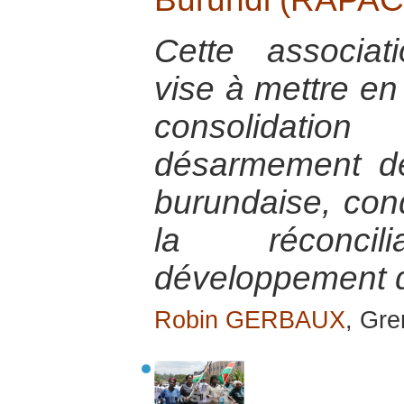
Cette associat
vise à mettre en
consolidati
désarmement de 
burundaise, con
la réconci
développement d
Robin GERBAUX
, Gre