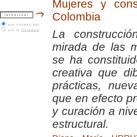
Mujeres y con
Colombia
sur irenees.net
La construcci
sur la
Coredem
mirada de las 
se ha constitu
creativa que di
prácticas, nuev
que en efecto p
y curación a nive
estructural.