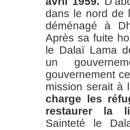
avril 1959.
D’abo
dans le nord de l
déménagé à Dh
Après sa fuite h
le Dalaï Lama dé
un gouvernem
gouvernement cent
mission serait à 
charge les réfu
restaurer la l
Sainteté le Da