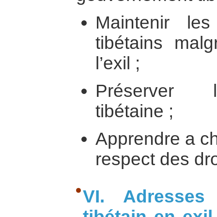
Maintenir les
tibétains malg
l’exil ;
Préserver l’
tibétaine ;
Apprendre a ch
respect des dr
VI. Adresses
tibétain en exi