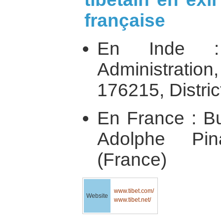
française
En Inde : 
Administra
176215, Distric
En France : Bu
Adolphe Pin
(France)
www.tibet.com/
Website
www.tibet.net/