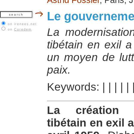
Le gouvernement
on irenees.net
La modernisatio
on
Coredem
tibétain en exil 
un moyen de lutt
paix.
Keywords:
|
|
|
|
|
La création 
tibétain en exil 