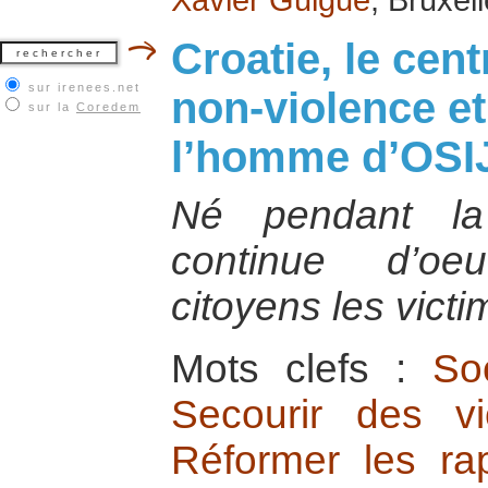
Croatie, le cent
sur irenees.net
non-violence et
sur la
Coredem
l’homme d’OSI
Né pendant la
continue d’oe
citoyens les victi
Mots clefs :
So
Secourir des v
Réformer les ra