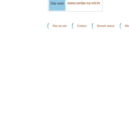
www.centar-za-mir.hr
Site web
Plan du site
Contact
Devenir auteur
Men