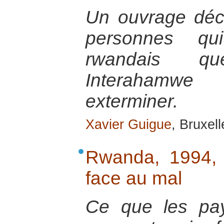
Un ouvrage décr
personnes q
rwandais qu
Interahamw
exterminer.
Xavier Guigue
, Bruxel
Rwanda, 1994,
face au mal
Ce que les pay