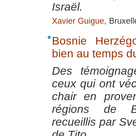
Israël.
Xavier Guigue
, Bruxel
Bosnie Herzég
bien au temps d
Des témoignage
ceux qui ont véc
chair en prove
régions de B
recueillis par Sve
de Tito.