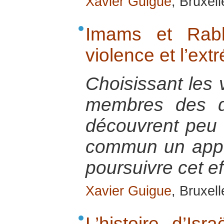
Xavier Guigue
, Bruxel
Imams et Rabb
violence et l’ext
Choisissant les 
membres des d
découvrent peu 
commun un appe
poursuivre cet effo
Xavier Guigue
, Bruxel
L’histoire d’Isra