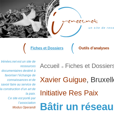
un site de res
Fiches et Dossiers
Outils d’analyses
Irénées.net est un site de
Accueil
Fiches et Dossier
ressources
documentaires destiné à
favoriser l’échange de
Xavier Guigue
, Bruxel
connaissances et de
savoir faire au service de
la construction d’un art de
Initiative Res Paix
la paix.
Ce site est porté par
l’association
Bâtir un réseau
Modus Operandi