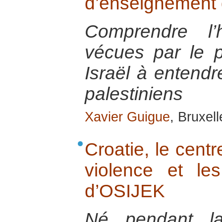
d’enseignement 
Comprendre l’h
vécues par le p
Israël à entendr
palestiniens
Xavier Guigue
, Bruxel
Croatie, le centr
violence et le
d’OSIJEK
Né pendant la